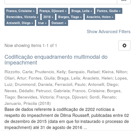
Franco, Crislaine ×
França, Djiovani ×
Braga, Leila ×
Fontes, Giulia ×
Benevides, Victoria ×
2018 ×
Borges, Tiago ×
Anacleto, Helen ×
Antonelli, Diego ×
true ×
Dataset ×
Show Advanced Filters
Now showing items 1-1 of 1
Codificação enquadramento multimodal do
impeachment
Rizzotto, Carla
;
Prudencio, Kelly
;
Sampaio, Rafael
;
Kleina, Nilton
;
Oliari, Artur
;
Fontes, Giulia
;
Braga, Leila
;
Anacleto, Helen
;
Lopes,
Luiz
;
Drummond, Daniela
;
Ferracioli, Paulo
;
Antonelli, Diego
;
Neves, Dédallo
;
Petrucci, Gabriela
;
Franco, Crislaine
;
Borges,
Tiago
;
Benevides, Victoria
;
França, Djiovani
;
Sordi, Renato
;
Januario, Priscila
(
2018
)
Base de dados referente à codificação de 2202 notícias a
respeito do impeachment de Dilma Rousseff, publicadas entre 02
de dezembro de 2015 (data em que foi instaurado o processo de
impeachment) até 31 de agosto de 2016 ...