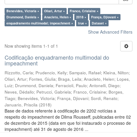
Benevides, Victoria ×
Oliari, Artur ×
Franco, Crislaine ×
Drummond, Daniela ×
Anacleto, Helen ×
2018 ×
França, Djiovani ×
enquadramento multimodal; impeachment ×
true ×
Dataset ×
Show Advanced Filters
Now showing items 1-1 of 1
Codificação enquadramento multimodal do
impeachment
Rizzotto, Carla
;
Prudencio, Kelly
;
Sampaio, Rafael
;
Kleina, Nilton
;
Oliari, Artur
;
Fontes, Giulia
;
Braga, Leila
;
Anacleto, Helen
;
Lopes,
Luiz
;
Drummond, Daniela
;
Ferracioli, Paulo
;
Antonelli, Diego
;
Neves, Dédallo
;
Petrucci, Gabriela
;
Franco, Crislaine
;
Borges,
Tiago
;
Benevides, Victoria
;
França, Djiovani
;
Sordi, Renato
;
Januario, Priscila
(
2018
)
Base de dados referente à codificação de 2202 notícias a
respeito do impeachment de Dilma Rousseff, publicadas entre 02
de dezembro de 2015 (data em que foi instaurado o processo de
impeachment) até 31 de agosto de 2016 ...