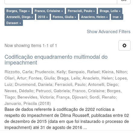
Borges, Tiago ×
Franco, Crislaine ×
Ferracioli, Paulo ×
Braga, Leila ×
Antonelli, Diego ×
2018 ×
Fontes, Giulia ×
Anacleto, Helen ×
true ×
Dataset ×
Show Advanced Filters
Now showing items 1-1 of 1
Codificação enquadramento multimodal do
impeachment
Rizzotto, Carla
;
Prudencio, Kelly
;
Sampaio, Rafael
;
Kleina, Nilton
;
Oliari, Artur
;
Fontes, Giulia
;
Braga, Leila
;
Anacleto, Helen
;
Lopes,
Luiz
;
Drummond, Daniela
;
Ferracioli, Paulo
;
Antonelli, Diego
;
Neves, Dédallo
;
Petrucci, Gabriela
;
Franco, Crislaine
;
Borges,
Tiago
;
Benevides, Victoria
;
França, Djiovani
;
Sordi, Renato
;
Januario, Priscila
(
2018
)
Base de dados referente à codificação de 2202 notícias a
respeito do impeachment de Dilma Rousseff, publicadas entre 02
de dezembro de 2015 (data em que foi instaurado o processo de
impeachment) até 31 de agosto de 2016 ...