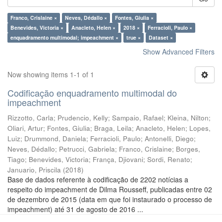
Franco, Crislaine ×
Neves, Dédallo ×
Fontes, Giulia ×
Benevides, Victoria ×
Anacleto, Helen ×
2018 ×
Ferracioli, Paulo ×
enquadramento multimodal; impeachment ×
true ×
Dataset ×
Show Advanced Filters
Now showing items 1-1 of 1
Codificação enquadramento multimodal do
impeachment
Rizzotto, Carla
;
Prudencio, Kelly
;
Sampaio, Rafael
;
Kleina, Nilton
;
Oliari, Artur
;
Fontes, Giulia
;
Braga, Leila
;
Anacleto, Helen
;
Lopes,
Luiz
;
Drummond, Daniela
;
Ferracioli, Paulo
;
Antonelli, Diego
;
Neves, Dédallo
;
Petrucci, Gabriela
;
Franco, Crislaine
;
Borges,
Tiago
;
Benevides, Victoria
;
França, Djiovani
;
Sordi, Renato
;
Januario, Priscila
(
2018
)
Base de dados referente à codificação de 2202 notícias a
respeito do impeachment de Dilma Rousseff, publicadas entre 02
de dezembro de 2015 (data em que foi instaurado o processo de
impeachment) até 31 de agosto de 2016 ...