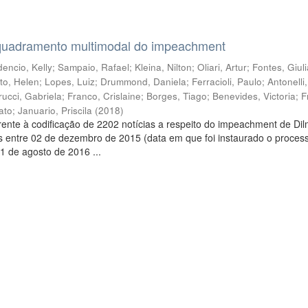
quadramento multimodal do impeachment
encio, Kelly
;
Sampaio, Rafael
;
Kleina, Nilton
;
Oliari, Artur
;
Fontes, Giul
to, Helen
;
Lopes, Luiz
;
Drummond, Daniela
;
Ferracioli, Paulo
;
Antonelli
rucci, Gabriela
;
Franco, Crislaine
;
Borges, Tiago
;
Benevides, Victoria
;
F
ato
;
Januario, Priscila
(
2018
)
ente à codificação de 2202 notícias a respeito do impeachment de Di
s entre 02 de dezembro de 2015 (data em que foi instaurado o proces
1 de agosto de 2016 ...