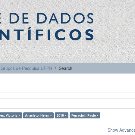
E DE DADOS
NTÍFICOS
Grupos de Pesquisa UFPR
Search
es, Victoria ×
Anacleto, Helen ×
2018 ×
Ferracioli, Paulo ×
Show Advanced