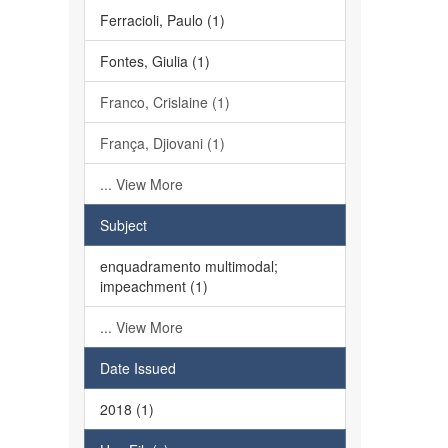
Ferracioli, Paulo (1)
Fontes, Giulia (1)
Franco, Crislaine (1)
França, Djiovani (1)
... View More
Subject
enquadramento multimodal;
impeachment (1)
... View More
Date Issued
2018 (1)