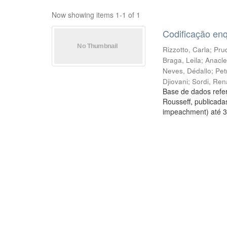
Now showing items 1-1 of 1
Codificação en
Rizzotto, Carla
;
Prud
Braga, Leila
;
Anacle
Neves, Dédallo
;
Pet
Djiovani
;
Sordi, Ren
Base de dados refer
Rousseff, publicada
impeachment) até 3