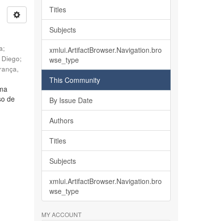
Titles
Subjects
ia
;
xmlui.ArtifactBrowser.Navigation.bro
, Diego
;
wse_type
rança,
This Community
lma
so de
By Issue Date
Authors
Titles
Subjects
xmlui.ArtifactBrowser.Navigation.bro
wse_type
MY ACCOUNT