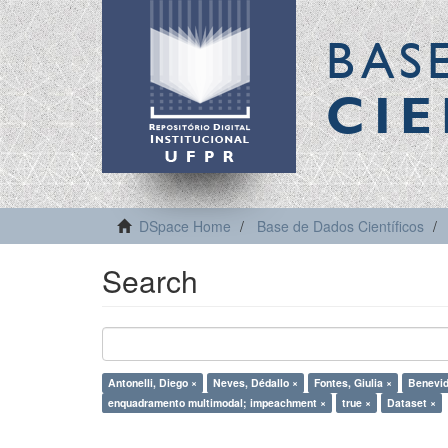
BAS
CIE
DSpace Home
Base de Dados Científicos
Search
Antonelli, Diego ×
Neves, Dédallo ×
Fontes, Giulia ×
Benevid
enquadramento multimodal; impeachment ×
true ×
Dataset ×