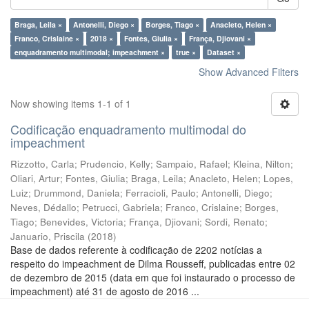
Braga, Leila ×
Antonelli, Diego ×
Borges, Tiago ×
Anacleto, Helen ×
Franco, Crislaine ×
2018 ×
Fontes, Giulia ×
França, Djiovani ×
enquadramento multimodal; impeachment ×
true ×
Dataset ×
Show Advanced Filters
Now showing items 1-1 of 1
Codificação enquadramento multimodal do
impeachment
Rizzotto, Carla
;
Prudencio, Kelly
;
Sampaio, Rafael
;
Kleina, Nilton
;
Oliari, Artur
;
Fontes, Giulia
;
Braga, Leila
;
Anacleto, Helen
;
Lopes,
Luiz
;
Drummond, Daniela
;
Ferracioli, Paulo
;
Antonelli, Diego
;
Neves, Dédallo
;
Petrucci, Gabriela
;
Franco, Crislaine
;
Borges,
Tiago
;
Benevides, Victoria
;
França, Djiovani
;
Sordi, Renato
;
Januario, Priscila
(
2018
)
Base de dados referente à codificação de 2202 notícias a
respeito do impeachment de Dilma Rousseff, publicadas entre 02
de dezembro de 2015 (data em que foi instaurado o processo de
impeachment) até 31 de agosto de 2016 ...