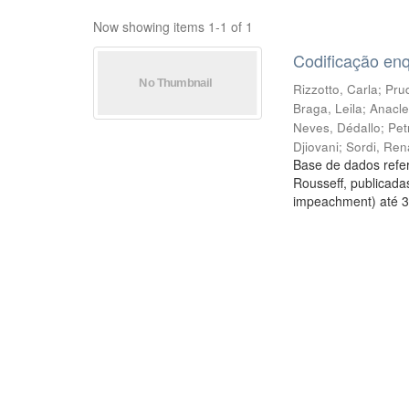
Now showing items 1-1 of 1
Codificação en
Rizzotto, Carla
;
Prud
Braga, Leila
;
Anacle
Neves, Dédallo
;
Pet
Djiovani
;
Sordi, Ren
Base de dados refer
Rousseff, publicada
impeachment) até 3