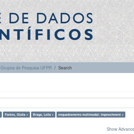
E DE DADOS
NTÍFICOS
Grupos de Pesquisa UFPR
Search
Fontes, Giulia ×
Braga, Leila ×
enquadramento multimodal; impeachment ×
Show Advanced