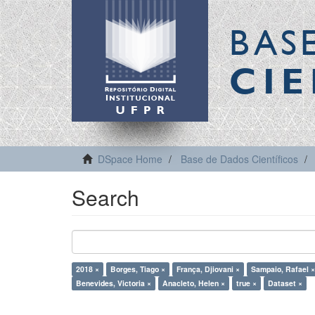
BAS
CIE
DSpace Home
Base de Dados Científicos
Search
2018 ×
Borges, Tiago ×
França, Djiovani ×
Sampaio, Rafael ×
Benevides, Victoria ×
Anacleto, Helen ×
true ×
Dataset ×