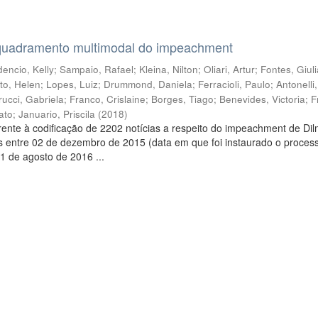
quadramento multimodal do impeachment
encio, Kelly
;
Sampaio, Rafael
;
Kleina, Nilton
;
Oliari, Artur
;
Fontes, Giul
to, Helen
;
Lopes, Luiz
;
Drummond, Daniela
;
Ferracioli, Paulo
;
Antonelli
rucci, Gabriela
;
Franco, Crislaine
;
Borges, Tiago
;
Benevides, Victoria
;
F
ato
;
Januario, Priscila
(
2018
)
ente à codificação de 2202 notícias a respeito do impeachment de Di
s entre 02 de dezembro de 2015 (data em que foi instaurado o proces
1 de agosto de 2016 ...