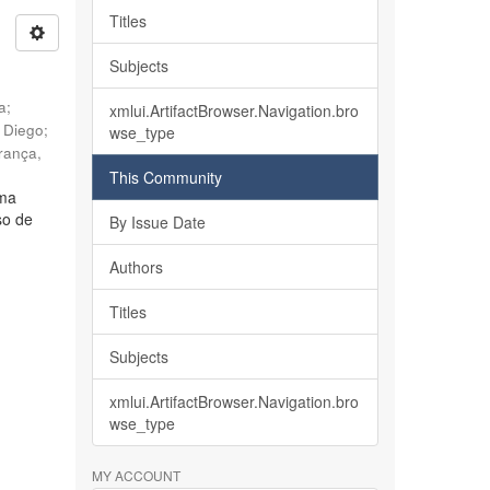
Titles
Subjects
ia
;
xmlui.ArtifactBrowser.Navigation.bro
, Diego
;
wse_type
rança,
This Community
lma
so de
By Issue Date
Authors
Titles
Subjects
xmlui.ArtifactBrowser.Navigation.bro
wse_type
MY ACCOUNT