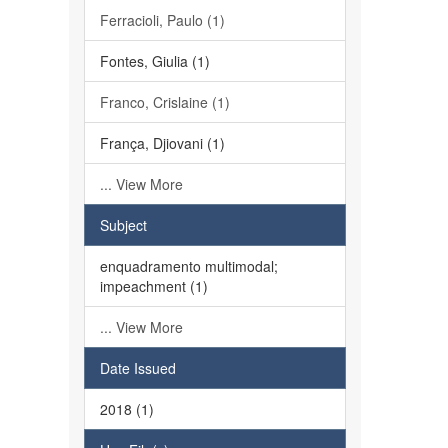
Ferracioli, Paulo (1)
Fontes, Giulia (1)
Franco, Crislaine (1)
França, Djiovani (1)
... View More
Subject
enquadramento multimodal;
impeachment (1)
... View More
Date Issued
2018 (1)