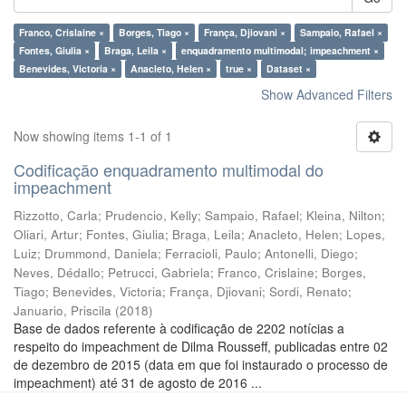
Franco, Crislaine ×
Borges, Tiago ×
França, Djiovani ×
Sampaio, Rafael ×
Fontes, Giulia ×
Braga, Leila ×
enquadramento multimodal; impeachment ×
Benevides, Victoria ×
Anacleto, Helen ×
true ×
Dataset ×
Show Advanced Filters
Now showing items 1-1 of 1
Codificação enquadramento multimodal do
impeachment
Rizzotto, Carla
;
Prudencio, Kelly
;
Sampaio, Rafael
;
Kleina, Nilton
;
Oliari, Artur
;
Fontes, Giulia
;
Braga, Leila
;
Anacleto, Helen
;
Lopes,
Luiz
;
Drummond, Daniela
;
Ferracioli, Paulo
;
Antonelli, Diego
;
Neves, Dédallo
;
Petrucci, Gabriela
;
Franco, Crislaine
;
Borges,
Tiago
;
Benevides, Victoria
;
França, Djiovani
;
Sordi, Renato
;
Januario, Priscila
(
2018
)
Base de dados referente à codificação de 2202 notícias a
respeito do impeachment de Dilma Rousseff, publicadas entre 02
de dezembro de 2015 (data em que foi instaurado o processo de
impeachment) até 31 de agosto de 2016 ...