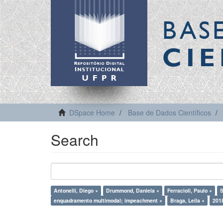
BAS
CIE
DSpace Home
Base de Dados Científicos
Search
Antonelli, Diego ×
Drummond, Daniela ×
Ferracioli, Paulo ×
S
enquadramento multimodal; impeachment ×
Braga, Leila ×
201