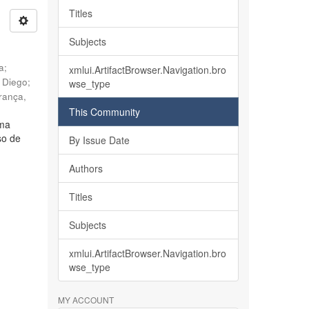
Titles
Subjects
ia
;
xmlui.ArtifactBrowser.Navigation.bro
, Diego
;
wse_type
rança,
This Community
lma
so de
By Issue Date
Authors
Titles
Subjects
xmlui.ArtifactBrowser.Navigation.bro
wse_type
MY ACCOUNT