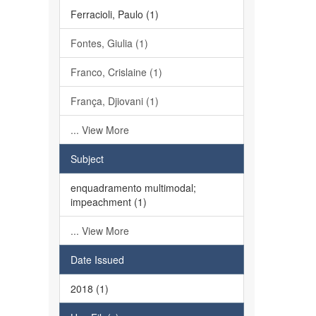
Ferracioli, Paulo (1)
Fontes, Giulia (1)
Franco, Crislaine (1)
França, Djiovani (1)
... View More
Subject
enquadramento multimodal;
impeachment (1)
... View More
Date Issued
2018 (1)