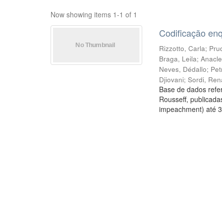
Now showing items 1-1 of 1
Codificação en
Rizzotto, Carla
;
Prud
Braga, Leila
;
Anacle
Neves, Dédallo
;
Pet
Djiovani
;
Sordi, Ren
Base de dados refer
Rousseff, publicada
impeachment) até 3