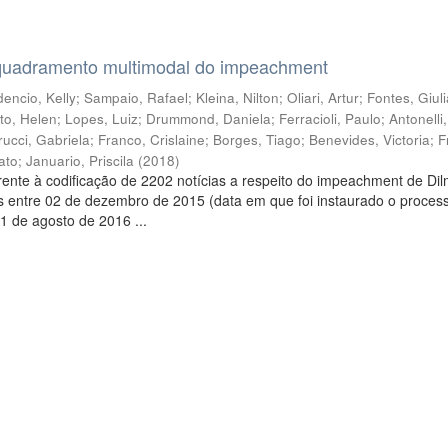
quadramento multimodal do impeachment
encio, Kelly
;
Sampaio, Rafael
;
Kleina, Nilton
;
Oliari, Artur
;
Fontes, Giul
to, Helen
;
Lopes, Luiz
;
Drummond, Daniela
;
Ferracioli, Paulo
;
Antonelli
rucci, Gabriela
;
Franco, Crislaine
;
Borges, Tiago
;
Benevides, Victoria
;
F
ato
;
Januario, Priscila
(
2018
)
ente à codificação de 2202 notícias a respeito do impeachment de Di
s entre 02 de dezembro de 2015 (data em que foi instaurado o proces
1 de agosto de 2016 ...