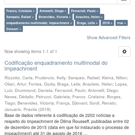
Franco, Crislaine ×
Antonelli, Diego ×
Ferracioli, Paulo ×
Sampaio, Rafael ×
Benevides, Victoria ×
Anacleto, Helen ×
enquadramento multimodal; impeachment ×
Braga, Leila ×
2018 ×
true ×
Dataset ×
Show Advanced Filters
Now showing items 1-1 of 1
Codificação enquadramento multimodal do
impeachment
Rizzotto, Carla
;
Prudencio, Kelly
;
Sampaio, Rafael
;
Kleina, Nilton
;
Oliari, Artur
;
Fontes, Giulia
;
Braga, Leila
;
Anacleto, Helen
;
Lopes,
Luiz
;
Drummond, Daniela
;
Ferracioli, Paulo
;
Antonelli, Diego
;
Neves, Dédallo
;
Petrucci, Gabriela
;
Franco, Crislaine
;
Borges,
Tiago
;
Benevides, Victoria
;
França, Djiovani
;
Sordi, Renato
;
Januario, Priscila
(
2018
)
Base de dados referente à codificação de 2202 notícias a
respeito do impeachment de Dilma Rousseff, publicadas entre 02
de dezembro de 2015 (data em que foi instaurado o processo de
impeachment) até 31 de agosto de 2016 ...