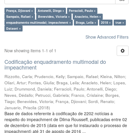
França, Djiovani ×
Antonelli, Diego ×
Ferracioli, Paulo ×
Sampaio, Rafael ×
Benevides, Victoria ×
Anacleto, Helen ×
enquadramento multimodal; impeachment ×
Braga, Leila ×
2018 ×
true ×
Dataset ×
Show Advanced Filters
Now showing items 1-1 of 1
Codificação enquadramento multimodal do
impeachment
Rizzotto, Carla
;
Prudencio, Kelly
;
Sampaio, Rafael
;
Kleina, Nilton
;
Oliari, Artur
;
Fontes, Giulia
;
Braga, Leila
;
Anacleto, Helen
;
Lopes,
Luiz
;
Drummond, Daniela
;
Ferracioli, Paulo
;
Antonelli, Diego
;
Neves, Dédallo
;
Petrucci, Gabriela
;
Franco, Crislaine
;
Borges,
Tiago
;
Benevides, Victoria
;
França, Djiovani
;
Sordi, Renato
;
Januario, Priscila
(
2018
)
Base de dados referente à codificação de 2202 notícias a
respeito do impeachment de Dilma Rousseff, publicadas entre 02
de dezembro de 2015 (data em que foi instaurado o processo de
impeachment) até 31 de agosto de 2016 ...