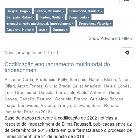
Borges, Tiago ×
Franco, Crislaine ×
Drummond, Daniela ×
Sampaio, Rafael ×
Fontes, Giulia ×
Braga, Leila ×
enquadramento multimodal; impeachment ×
Benevides, Victoria ×
Anacleto, Helen ×
true ×
Dataset ×
Show Advanced Filters
Now showing items 1-1 of 1
Codificação enquadramento multimodal do
impeachment
Rizzotto, Carla
;
Prudencio, Kelly
;
Sampaio, Rafael
;
Kleina, Nilton
;
Oliari, Artur
;
Fontes, Giulia
;
Braga, Leila
;
Anacleto, Helen
;
Lopes,
Luiz
;
Drummond, Daniela
;
Ferracioli, Paulo
;
Antonelli, Diego
;
Neves, Dédallo
;
Petrucci, Gabriela
;
Franco, Crislaine
;
Borges,
Tiago
;
Benevides, Victoria
;
França, Djiovani
;
Sordi, Renato
;
Januario, Priscila
(
2018
)
Base de dados referente à codificação de 2202 notícias a
respeito do impeachment de Dilma Rousseff, publicadas entre 02
de dezembro de 2015 (data em que foi instaurado o processo de
impeachment) até 31 de agosto de 2016 ...