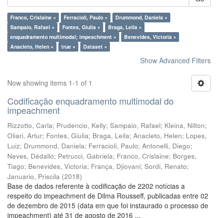
Franco, Crislaine ×
Ferracioli, Paulo ×
Drummond, Daniela ×
Sampaio, Rafael ×
Fontes, Giulia ×
Braga, Leila ×
enquadramento multimodal; impeachment ×
Benevides, Victoria ×
Anacleto, Helen ×
true ×
Dataset ×
Show Advanced Filters
Now showing items 1-1 of 1
Codificação enquadramento multimodal do
impeachment
Rizzotto, Carla
;
Prudencio, Kelly
;
Sampaio, Rafael
;
Kleina, Nilton
;
Oliari, Artur
;
Fontes, Giulia
;
Braga, Leila
;
Anacleto, Helen
;
Lopes,
Luiz
;
Drummond, Daniela
;
Ferracioli, Paulo
;
Antonelli, Diego
;
Neves, Dédallo
;
Petrucci, Gabriela
;
Franco, Crislaine
;
Borges,
Tiago
;
Benevides, Victoria
;
França, Djiovani
;
Sordi, Renato
;
Januario, Priscila
(
2018
)
Base de dados referente à codificação de 2202 notícias a
respeito do impeachment de Dilma Rousseff, publicadas entre 02
de dezembro de 2015 (data em que foi instaurado o processo de
impeachment) até 31 de agosto de 2016 ...