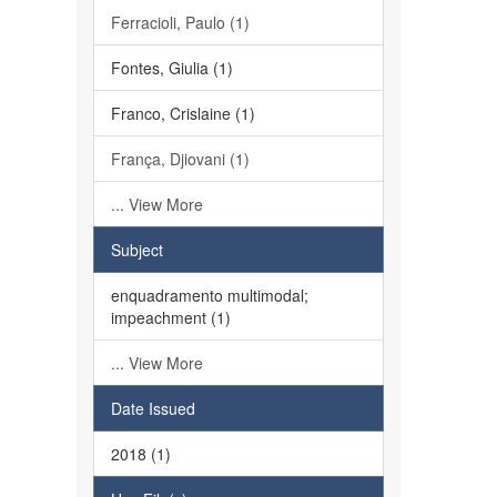
Ferracioli, Paulo (1)
Fontes, Giulia (1)
Franco, Crislaine (1)
França, Djiovani (1)
... View More
Subject
enquadramento multimodal;
impeachment (1)
... View More
Date Issued
2018 (1)