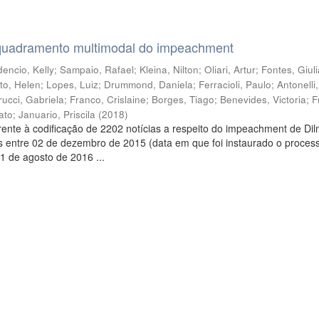
quadramento multimodal do impeachment
encio, Kelly
;
Sampaio, Rafael
;
Kleina, Nilton
;
Oliari, Artur
;
Fontes, Giul
to, Helen
;
Lopes, Luiz
;
Drummond, Daniela
;
Ferracioli, Paulo
;
Antonelli
rucci, Gabriela
;
Franco, Crislaine
;
Borges, Tiago
;
Benevides, Victoria
;
F
ato
;
Januario, Priscila
(
2018
)
ente à codificação de 2202 notícias a respeito do impeachment de Di
s entre 02 de dezembro de 2015 (data em que foi instaurado o proces
1 de agosto de 2016 ...