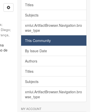
Titles
Subjects
ia
;
xmlui.ArtifactBrowser.Navigation.bro
, Diego
;
wse_type
rança,
This Community
lma
so de
By Issue Date
Authors
Titles
Subjects
xmlui.ArtifactBrowser.Navigation.bro
wse_type
MY ACCOUNT