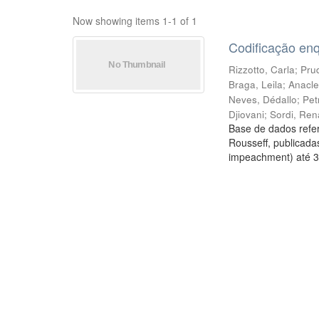
Now showing items 1-1 of 1
Codificação en
Rizzotto, Carla
;
Prud
Braga, Leila
;
Anacle
Neves, Dédallo
;
Pet
Djiovani
;
Sordi, Ren
Base de dados refer
Rousseff, publicada
impeachment) até 3