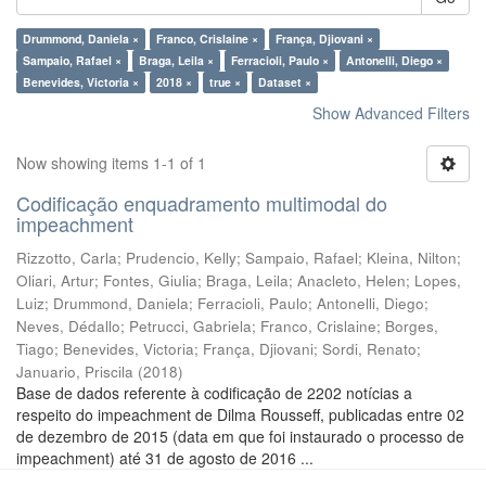
Drummond, Daniela ×
Franco, Crislaine ×
França, Djiovani ×
Sampaio, Rafael ×
Braga, Leila ×
Ferracioli, Paulo ×
Antonelli, Diego ×
Benevides, Victoria ×
2018 ×
true ×
Dataset ×
Show Advanced Filters
Now showing items 1-1 of 1
Codificação enquadramento multimodal do
impeachment
Rizzotto, Carla
;
Prudencio, Kelly
;
Sampaio, Rafael
;
Kleina, Nilton
;
Oliari, Artur
;
Fontes, Giulia
;
Braga, Leila
;
Anacleto, Helen
;
Lopes,
Luiz
;
Drummond, Daniela
;
Ferracioli, Paulo
;
Antonelli, Diego
;
Neves, Dédallo
;
Petrucci, Gabriela
;
Franco, Crislaine
;
Borges,
Tiago
;
Benevides, Victoria
;
França, Djiovani
;
Sordi, Renato
;
Januario, Priscila
(
2018
)
Base de dados referente à codificação de 2202 notícias a
respeito do impeachment de Dilma Rousseff, publicadas entre 02
de dezembro de 2015 (data em que foi instaurado o processo de
impeachment) até 31 de agosto de 2016 ...