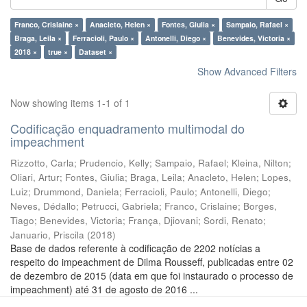
Franco, Crislaine ×
Anacleto, Helen ×
Fontes, Giulia ×
Sampaio, Rafael ×
Braga, Leila ×
Ferracioli, Paulo ×
Antonelli, Diego ×
Benevides, Victoria ×
2018 ×
true ×
Dataset ×
Show Advanced Filters
Now showing items 1-1 of 1
Codificação enquadramento multimodal do
impeachment
Rizzotto, Carla
;
Prudencio, Kelly
;
Sampaio, Rafael
;
Kleina, Nilton
;
Oliari, Artur
;
Fontes, Giulia
;
Braga, Leila
;
Anacleto, Helen
;
Lopes,
Luiz
;
Drummond, Daniela
;
Ferracioli, Paulo
;
Antonelli, Diego
;
Neves, Dédallo
;
Petrucci, Gabriela
;
Franco, Crislaine
;
Borges,
Tiago
;
Benevides, Victoria
;
França, Djiovani
;
Sordi, Renato
;
Januario, Priscila
(
2018
)
Base de dados referente à codificação de 2202 notícias a
respeito do impeachment de Dilma Rousseff, publicadas entre 02
de dezembro de 2015 (data em que foi instaurado o processo de
impeachment) até 31 de agosto de 2016 ...