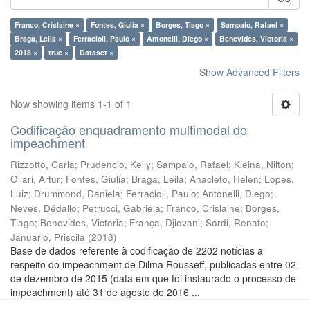
Franco, Crislaine ×
Fontes, Giulia ×
Borges, Tiago ×
Sampaio, Rafael ×
Braga, Leila ×
Ferracioli, Paulo ×
Antonelli, Diego ×
Benevides, Victoria ×
2018 ×
true ×
Dataset ×
Show Advanced Filters
Now showing items 1-1 of 1
Codificação enquadramento multimodal do
impeachment
Rizzotto, Carla
;
Prudencio, Kelly
;
Sampaio, Rafael
;
Kleina, Nilton
;
Oliari, Artur
;
Fontes, Giulia
;
Braga, Leila
;
Anacleto, Helen
;
Lopes,
Luiz
;
Drummond, Daniela
;
Ferracioli, Paulo
;
Antonelli, Diego
;
Neves, Dédallo
;
Petrucci, Gabriela
;
Franco, Crislaine
;
Borges,
Tiago
;
Benevides, Victoria
;
França, Djiovani
;
Sordi, Renato
;
Januario, Priscila
(
2018
)
Base de dados referente à codificação de 2202 notícias a
respeito do impeachment de Dilma Rousseff, publicadas entre 02
de dezembro de 2015 (data em que foi instaurado o processo de
impeachment) até 31 de agosto de 2016 ...