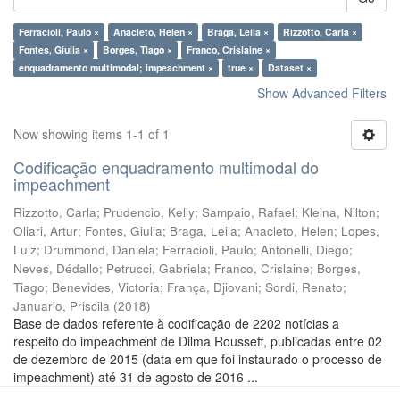
Ferracioli, Paulo ×
Anacleto, Helen ×
Braga, Leila ×
Rizzotto, Carla ×
Fontes, Giulia ×
Borges, Tiago ×
Franco, Crislaine ×
enquadramento multimodal; impeachment ×
true ×
Dataset ×
Show Advanced Filters
Now showing items 1-1 of 1
Codificação enquadramento multimodal do
impeachment
Rizzotto, Carla
;
Prudencio, Kelly
;
Sampaio, Rafael
;
Kleina, Nilton
;
Oliari, Artur
;
Fontes, Giulia
;
Braga, Leila
;
Anacleto, Helen
;
Lopes,
Luiz
;
Drummond, Daniela
;
Ferracioli, Paulo
;
Antonelli, Diego
;
Neves, Dédallo
;
Petrucci, Gabriela
;
Franco, Crislaine
;
Borges,
Tiago
;
Benevides, Victoria
;
França, Djiovani
;
Sordi, Renato
;
Januario, Priscila
(
2018
)
Base de dados referente à codificação de 2202 notícias a
respeito do impeachment de Dilma Rousseff, publicadas entre 02
de dezembro de 2015 (data em que foi instaurado o processo de
impeachment) até 31 de agosto de 2016 ...