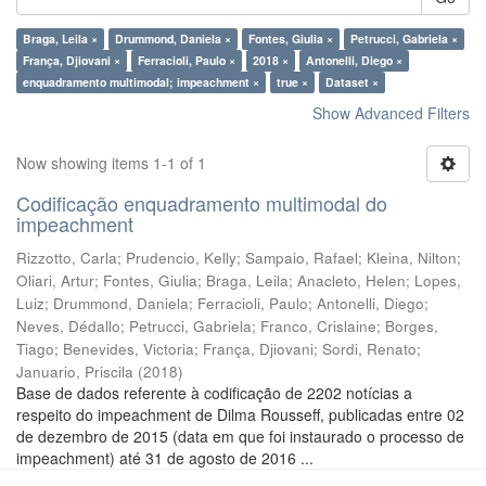
Braga, Leila ×
Drummond, Daniela ×
Fontes, Giulia ×
Petrucci, Gabriela ×
França, Djiovani ×
Ferracioli, Paulo ×
2018 ×
Antonelli, Diego ×
enquadramento multimodal; impeachment ×
true ×
Dataset ×
Show Advanced Filters
Now showing items 1-1 of 1
Codificação enquadramento multimodal do
impeachment
Rizzotto, Carla
;
Prudencio, Kelly
;
Sampaio, Rafael
;
Kleina, Nilton
;
Oliari, Artur
;
Fontes, Giulia
;
Braga, Leila
;
Anacleto, Helen
;
Lopes,
Luiz
;
Drummond, Daniela
;
Ferracioli, Paulo
;
Antonelli, Diego
;
Neves, Dédallo
;
Petrucci, Gabriela
;
Franco, Crislaine
;
Borges,
Tiago
;
Benevides, Victoria
;
França, Djiovani
;
Sordi, Renato
;
Januario, Priscila
(
2018
)
Base de dados referente à codificação de 2202 notícias a
respeito do impeachment de Dilma Rousseff, publicadas entre 02
de dezembro de 2015 (data em que foi instaurado o processo de
impeachment) até 31 de agosto de 2016 ...