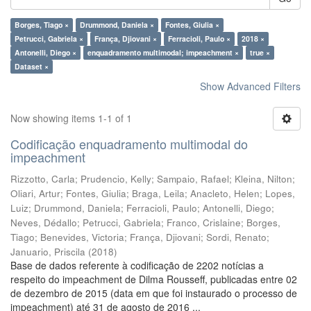
Borges, Tiago ×
Drummond, Daniela ×
Fontes, Giulia ×
Petrucci, Gabriela ×
França, Djiovani ×
Ferracioli, Paulo ×
2018 ×
Antonelli, Diego ×
enquadramento multimodal; impeachment ×
true ×
Dataset ×
Show Advanced Filters
Now showing items 1-1 of 1
Codificação enquadramento multimodal do
impeachment
Rizzotto, Carla
;
Prudencio, Kelly
;
Sampaio, Rafael
;
Kleina, Nilton
;
Oliari, Artur
;
Fontes, Giulia
;
Braga, Leila
;
Anacleto, Helen
;
Lopes,
Luiz
;
Drummond, Daniela
;
Ferracioli, Paulo
;
Antonelli, Diego
;
Neves, Dédallo
;
Petrucci, Gabriela
;
Franco, Crislaine
;
Borges,
Tiago
;
Benevides, Victoria
;
França, Djiovani
;
Sordi, Renato
;
Januario, Priscila
(
2018
)
Base de dados referente à codificação de 2202 notícias a
respeito do impeachment de Dilma Rousseff, publicadas entre 02
de dezembro de 2015 (data em que foi instaurado o processo de
impeachment) até 31 de agosto de 2016 ...