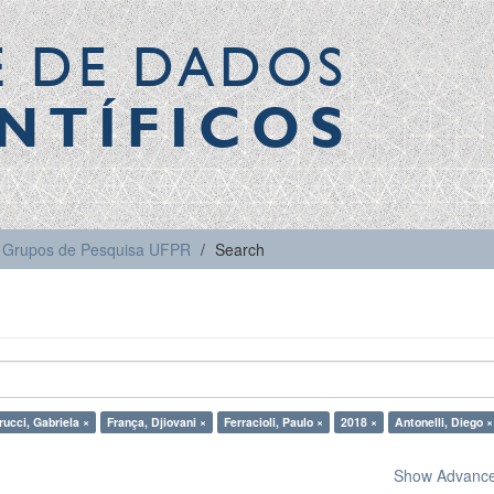
E DE DADOS
NTÍFICOS
Grupos de Pesquisa UFPR
Search
rucci, Gabriela ×
França, Djiovani ×
Ferracioli, Paulo ×
2018 ×
Antonelli, Diego ×
Show Advanced