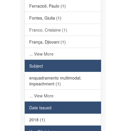
Ferracioli, Paulo (1)
Fontes, Giulia (1)
Franco, Crislaine (1)
França, Djiovani (1)
... View More
Subject
enquadramento multimodal;
impeachment (1)
... View More
Date Issued
2018 (1)