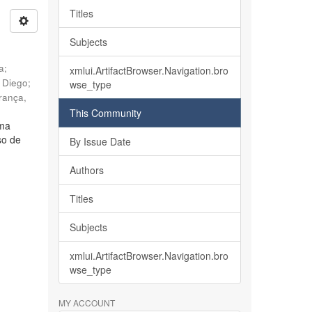
Titles
Subjects
ia
;
xmlui.ArtifactBrowser.Navigation.bro
, Diego
;
wse_type
rança,
This Community
lma
so de
By Issue Date
Authors
Titles
Subjects
xmlui.ArtifactBrowser.Navigation.bro
wse_type
MY ACCOUNT