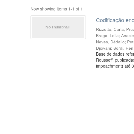
Now showing items 1-1 of 1
Codificação en
Rizzotto, Carla
;
Prud
Braga, Leila
;
Anacle
Neves, Dédallo
;
Pet
Djiovani
;
Sordi, Ren
Base de dados refer
Rousseff, publicada
impeachment) até 3