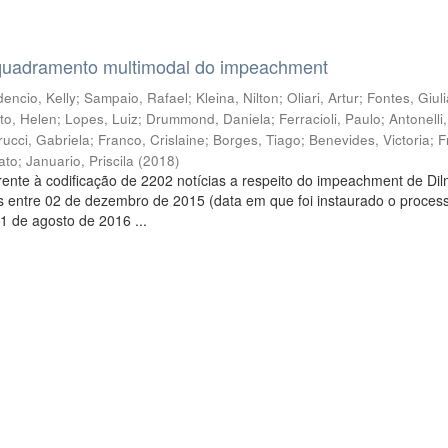
quadramento multimodal do impeachment
encio, Kelly
;
Sampaio, Rafael
;
Kleina, Nilton
;
Oliari, Artur
;
Fontes, Giul
to, Helen
;
Lopes, Luiz
;
Drummond, Daniela
;
Ferracioli, Paulo
;
Antonelli
rucci, Gabriela
;
Franco, Crislaine
;
Borges, Tiago
;
Benevides, Victoria
;
F
ato
;
Januario, Priscila
(
2018
)
ente à codificação de 2202 notícias a respeito do impeachment de Di
s entre 02 de dezembro de 2015 (data em que foi instaurado o proces
1 de agosto de 2016 ...