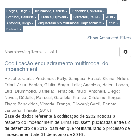
Borges, Tiago ×
Drummond, Daniela ×
Benevides, Victoria ×
Petrucci, Gabriela ×
França, Djiovani ×
Ferracioli, Paulo ×
2018 ×
Antonelli, Diego ×
enquadramento multimodal; impeachment ×
true ×
Dataset ×
Show Advanced Filters
Now showing items 1-1 of 1
Codificação enquadramento multimodal do
impeachment
Rizzotto, Carla
;
Prudencio, Kelly
;
Sampaio, Rafael
;
Kleina, Nilton
;
Oliari, Artur
;
Fontes, Giulia
;
Braga, Leila
;
Anacleto, Helen
;
Lopes,
Luiz
;
Drummond, Daniela
;
Ferracioli, Paulo
;
Antonelli, Diego
;
Neves, Dédallo
;
Petrucci, Gabriela
;
Franco, Crislaine
;
Borges,
Tiago
;
Benevides, Victoria
;
França, Djiovani
;
Sordi, Renato
;
Januario, Priscila
(
2018
)
Base de dados referente à codificação de 2202 notícias a
respeito do impeachment de Dilma Rousseff, publicadas entre 02
de dezembro de 2015 (data em que foi instaurado o processo de
impeachment) até 31 de agosto de 2016 ...