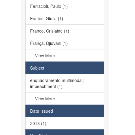
Ferracioli, Paulo (1)
Fontes, Giulia (1)
Franco, Crislaine (1)
França, Djiovani (1)
... View More
Subject
enquadramento multimodal;
impeachment (1)
... View More
Date Issued
2018 (1)