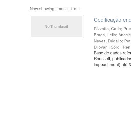
Now showing items 1-1 of 1
Codificação en
Rizzotto, Carla
;
Prud
Braga, Leila
;
Anacle
Neves, Dédallo
;
Pet
Djiovani
;
Sordi, Ren
Base de dados refer
Rousseff, publicada
impeachment) até 3