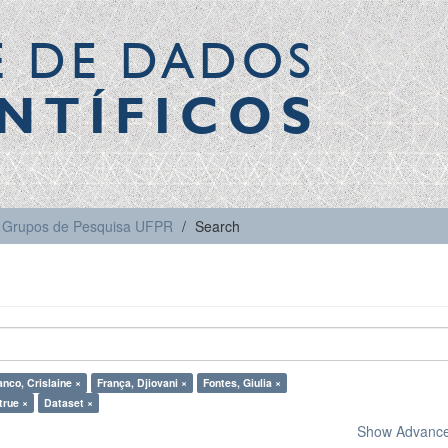
E DE DADOS
NTÍFICOS
Grupos de Pesquisa UFPR
Search
anco, Crislaine ×
França, Djiovani ×
Fontes, Giulia ×
true ×
Dataset ×
Show Advanced