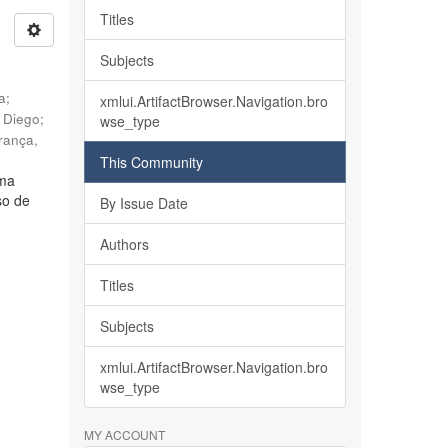
Titles
Subjects
ia
;
xmlui.ArtifactBrowser.Navigation.bro
, Diego
;
wse_type
rança,
This Community
lma
so de
By Issue Date
Authors
Titles
Subjects
xmlui.ArtifactBrowser.Navigation.bro
wse_type
MY ACCOUNT