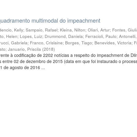
quadramento multimodal do impeachment
encio, Kelly
;
Sampaio, Rafael
;
Kleina, Nilton
;
Oliari, Artur
;
Fontes, Giul
to, Helen
;
Lopes, Luiz
;
Drummond, Daniela
;
Ferracioli, Paulo
;
Antonelli
rucci, Gabriela
;
Franco, Crislaine
;
Borges, Tiago
;
Benevides, Victoria
;
F
ato
;
Januario, Priscila
(
2018
)
ente à codificação de 2202 notícias a respeito do impeachment de Di
s entre 02 de dezembro de 2015 (data em que foi instaurado o proces
1 de agosto de 2016 ...