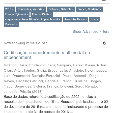
2018 ×
Benevides, Victoria ×
Petrucci, Gabriela ×
Franco, Crislaine ×
França, Djiovani ×
Fontes, Giulia ×
enquadramento multimodal; impeachment ×
Anacleto, Helen ×
true ×
Dataset ×
Show Advanced Filters
Now showing items 1-1 of 1
Codificação enquadramento multimodal do
impeachment
Rizzotto, Carla
;
Prudencio, Kelly
;
Sampaio, Rafael
;
Kleina, Nilton
;
Oliari, Artur
;
Fontes, Giulia
;
Braga, Leila
;
Anacleto, Helen
;
Lopes,
Luiz
;
Drummond, Daniela
;
Ferracioli, Paulo
;
Antonelli, Diego
;
Neves, Dédallo
;
Petrucci, Gabriela
;
Franco, Crislaine
;
Borges,
Tiago
;
Benevides, Victoria
;
França, Djiovani
;
Sordi, Renato
;
Januario, Priscila
(
2018
)
Base de dados referente à codificação de 2202 notícias a
respeito do impeachment de Dilma Rousseff, publicadas entre 02
de dezembro de 2015 (data em que foi instaurado o processo de
impeachment) até 31 de agosto de 2016 ...