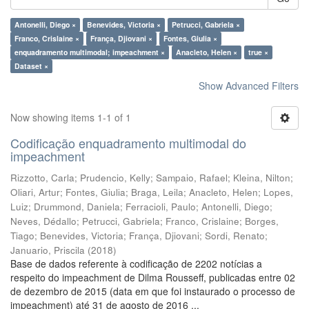
Antonelli, Diego ×
Benevides, Victoria ×
Petrucci, Gabriela ×
Franco, Crislaine ×
França, Djiovani ×
Fontes, Giulia ×
enquadramento multimodal; impeachment ×
Anacleto, Helen ×
true ×
Dataset ×
Show Advanced Filters
Now showing items 1-1 of 1
Codificação enquadramento multimodal do
impeachment
Rizzotto, Carla
;
Prudencio, Kelly
;
Sampaio, Rafael
;
Kleina, Nilton
;
Oliari, Artur
;
Fontes, Giulia
;
Braga, Leila
;
Anacleto, Helen
;
Lopes,
Luiz
;
Drummond, Daniela
;
Ferracioli, Paulo
;
Antonelli, Diego
;
Neves, Dédallo
;
Petrucci, Gabriela
;
Franco, Crislaine
;
Borges,
Tiago
;
Benevides, Victoria
;
França, Djiovani
;
Sordi, Renato
;
Januario, Priscila
(
2018
)
Base de dados referente à codificação de 2202 notícias a
respeito do impeachment de Dilma Rousseff, publicadas entre 02
de dezembro de 2015 (data em que foi instaurado o processo de
impeachment) até 31 de agosto de 2016 ...