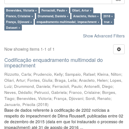
Benevides, Victoria ×
Ferracioli, Paulo ×
Oliari, Artur ×
Franco, Crislaine ×
Drummond, Daniela ×
Anacleto, Helen ×
2018 ×
França, Djiovani ×
enquadramento multimodal; impeachment ×
true ×
Dataset ×
Show Advanced Filters
Now showing items 1-1 of 1
Codificação enquadramento multimodal do
impeachment
Rizzotto, Carla
;
Prudencio, Kelly
;
Sampaio, Rafael
;
Kleina, Nilton
;
Oliari, Artur
;
Fontes, Giulia
;
Braga, Leila
;
Anacleto, Helen
;
Lopes,
Luiz
;
Drummond, Daniela
;
Ferracioli, Paulo
;
Antonelli, Diego
;
Neves, Dédallo
;
Petrucci, Gabriela
;
Franco, Crislaine
;
Borges,
Tiago
;
Benevides, Victoria
;
França, Djiovani
;
Sordi, Renato
;
Januario, Priscila
(
2018
)
Base de dados referente à codificação de 2202 notícias a
respeito do impeachment de Dilma Rousseff, publicadas entre 02
de dezembro de 2015 (data em que foi instaurado o processo de
impeachment) até 31 de agosto de 2016 ...