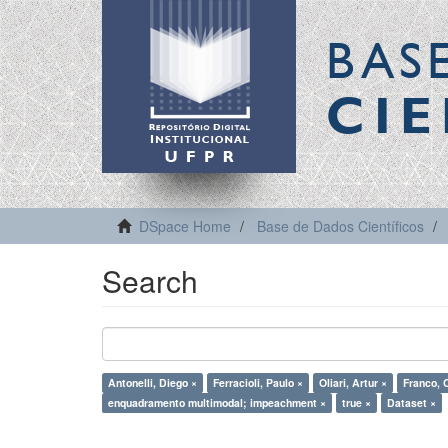
BAS
CIE
DSpace Home
Base de Dados Científicos
Search
Antonelli, Diego ×
Ferracioli, Paulo ×
Oliari, Artur ×
Franco, C
enquadramento multimodal; impeachment ×
true ×
Dataset ×