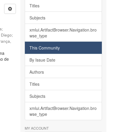
Titles
Subjects
ia
;
xmlui.ArtifactBrowser.Navigation.bro
, Diego
;
wse_type
rança,
This Community
lma
so de
By Issue Date
Authors
Titles
Subjects
xmlui.ArtifactBrowser.Navigation.bro
wse_type
MY ACCOUNT