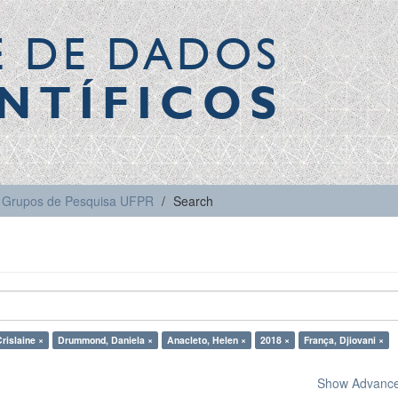
E DE DADOS
NTÍFICOS
Grupos de Pesquisa UFPR
Search
rislaine ×
Drummond, Daniela ×
Anacleto, Helen ×
2018 ×
França, Djiovani ×
Show Advanced