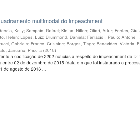
quadramento multimodal do impeachment
encio, Kelly
;
Sampaio, Rafael
;
Kleina, Nilton
;
Oliari, Artur
;
Fontes, Giul
to, Helen
;
Lopes, Luiz
;
Drummond, Daniela
;
Ferracioli, Paulo
;
Antonelli
rucci, Gabriela
;
Franco, Crislaine
;
Borges, Tiago
;
Benevides, Victoria
;
F
ato
;
Januario, Priscila
(
2018
)
ente à codificação de 2202 notícias a respeito do impeachment de Di
s entre 02 de dezembro de 2015 (data em que foi instaurado o proces
1 de agosto de 2016 ...