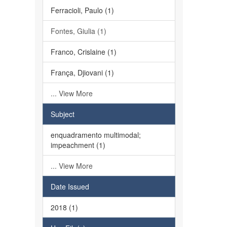
Ferracioli, Paulo (1)
Fontes, Giulia (1)
Franco, Crislaine (1)
França, Djiovani (1)
... View More
Subject
enquadramento multimodal;
impeachment (1)
... View More
Date Issued
2018 (1)