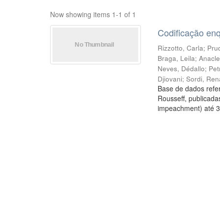
Now showing items 1-1 of 1
Codificação en
Rizzotto, Carla
;
Prud
Braga, Leila
;
Anacle
Neves, Dédallo
;
Pet
Djiovani
;
Sordi, Ren
Base de dados refer
Rousseff, publicada
impeachment) até 3