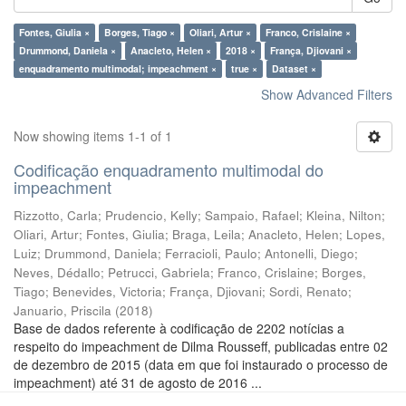
Fontes, Giulia ×
Borges, Tiago ×
Oliari, Artur ×
Franco, Crislaine ×
Drummond, Daniela ×
Anacleto, Helen ×
2018 ×
França, Djiovani ×
enquadramento multimodal; impeachment ×
true ×
Dataset ×
Show Advanced Filters
Now showing items 1-1 of 1
Codificação enquadramento multimodal do
impeachment
Rizzotto, Carla
;
Prudencio, Kelly
;
Sampaio, Rafael
;
Kleina, Nilton
;
Oliari, Artur
;
Fontes, Giulia
;
Braga, Leila
;
Anacleto, Helen
;
Lopes,
Luiz
;
Drummond, Daniela
;
Ferracioli, Paulo
;
Antonelli, Diego
;
Neves, Dédallo
;
Petrucci, Gabriela
;
Franco, Crislaine
;
Borges,
Tiago
;
Benevides, Victoria
;
França, Djiovani
;
Sordi, Renato
;
Januario, Priscila
(
2018
)
Base de dados referente à codificação de 2202 notícias a
respeito do impeachment de Dilma Rousseff, publicadas entre 02
de dezembro de 2015 (data em que foi instaurado o processo de
impeachment) até 31 de agosto de 2016 ...