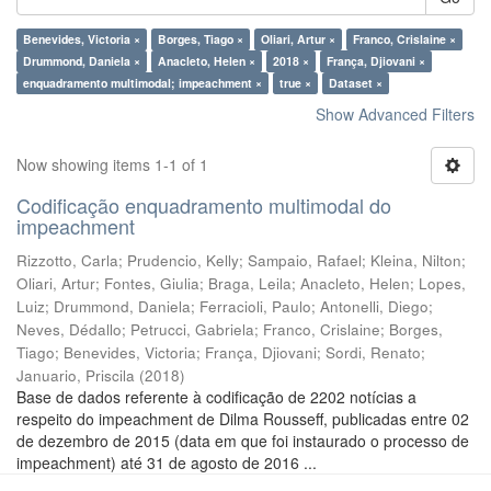
Benevides, Victoria ×
Borges, Tiago ×
Oliari, Artur ×
Franco, Crislaine ×
Drummond, Daniela ×
Anacleto, Helen ×
2018 ×
França, Djiovani ×
enquadramento multimodal; impeachment ×
true ×
Dataset ×
Show Advanced Filters
Now showing items 1-1 of 1
Codificação enquadramento multimodal do
impeachment
Rizzotto, Carla
;
Prudencio, Kelly
;
Sampaio, Rafael
;
Kleina, Nilton
;
Oliari, Artur
;
Fontes, Giulia
;
Braga, Leila
;
Anacleto, Helen
;
Lopes,
Luiz
;
Drummond, Daniela
;
Ferracioli, Paulo
;
Antonelli, Diego
;
Neves, Dédallo
;
Petrucci, Gabriela
;
Franco, Crislaine
;
Borges,
Tiago
;
Benevides, Victoria
;
França, Djiovani
;
Sordi, Renato
;
Januario, Priscila
(
2018
)
Base de dados referente à codificação de 2202 notícias a
respeito do impeachment de Dilma Rousseff, publicadas entre 02
de dezembro de 2015 (data em que foi instaurado o processo de
impeachment) até 31 de agosto de 2016 ...