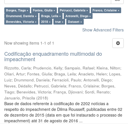
Borges, Tiago ×
Fontes, Giulia ×
Petrucci, Gabriela ×
Franco, Crislaine ×
Drummond, Daniela ×
Braga, Leila ×
Antonelli, Diego ×
Benevides, Victoria ×
2018 ×
true ×
Dataset ×
Show Advanced Filters
Now showing items 1-1 of 1
Codificação enquadramento multimodal do
impeachment
Rizzotto, Carla
;
Prudencio, Kelly
;
Sampaio, Rafael
;
Kleina, Nilton
;
Oliari, Artur
;
Fontes, Giulia
;
Braga, Leila
;
Anacleto, Helen
;
Lopes,
Luiz
;
Drummond, Daniela
;
Ferracioli, Paulo
;
Antonelli, Diego
;
Neves, Dédallo
;
Petrucci, Gabriela
;
Franco, Crislaine
;
Borges,
Tiago
;
Benevides, Victoria
;
França, Djiovani
;
Sordi, Renato
;
Januario, Priscila
(
2018
)
Base de dados referente à codificação de 2202 notícias a
respeito do impeachment de Dilma Rousseff, publicadas entre 02
de dezembro de 2015 (data em que foi instaurado o processo de
impeachment) até 31 de agosto de 2016 ...