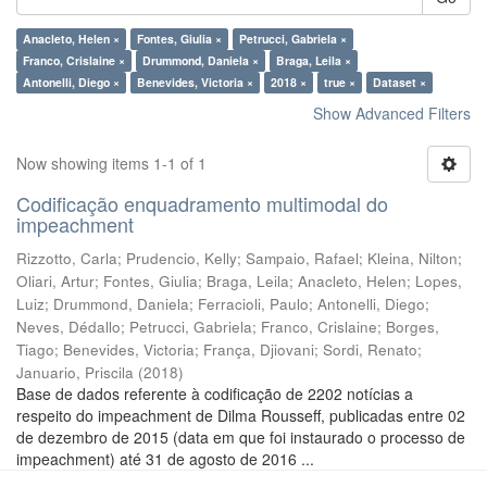
Anacleto, Helen ×
Fontes, Giulia ×
Petrucci, Gabriela ×
Franco, Crislaine ×
Drummond, Daniela ×
Braga, Leila ×
Antonelli, Diego ×
Benevides, Victoria ×
2018 ×
true ×
Dataset ×
Show Advanced Filters
Now showing items 1-1 of 1
Codificação enquadramento multimodal do
impeachment
Rizzotto, Carla
;
Prudencio, Kelly
;
Sampaio, Rafael
;
Kleina, Nilton
;
Oliari, Artur
;
Fontes, Giulia
;
Braga, Leila
;
Anacleto, Helen
;
Lopes,
Luiz
;
Drummond, Daniela
;
Ferracioli, Paulo
;
Antonelli, Diego
;
Neves, Dédallo
;
Petrucci, Gabriela
;
Franco, Crislaine
;
Borges,
Tiago
;
Benevides, Victoria
;
França, Djiovani
;
Sordi, Renato
;
Januario, Priscila
(
2018
)
Base de dados referente à codificação de 2202 notícias a
respeito do impeachment de Dilma Rousseff, publicadas entre 02
de dezembro de 2015 (data em que foi instaurado o processo de
impeachment) até 31 de agosto de 2016 ...