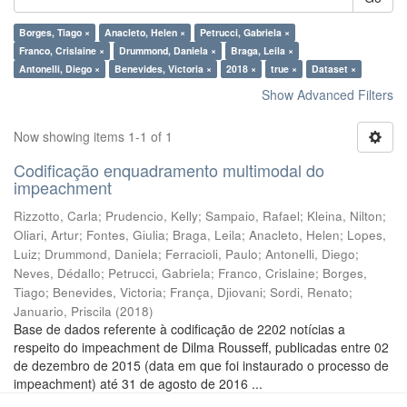
Borges, Tiago ×
Anacleto, Helen ×
Petrucci, Gabriela ×
Franco, Crislaine ×
Drummond, Daniela ×
Braga, Leila ×
Antonelli, Diego ×
Benevides, Victoria ×
2018 ×
true ×
Dataset ×
Show Advanced Filters
Now showing items 1-1 of 1
Codificação enquadramento multimodal do
impeachment
Rizzotto, Carla
;
Prudencio, Kelly
;
Sampaio, Rafael
;
Kleina, Nilton
;
Oliari, Artur
;
Fontes, Giulia
;
Braga, Leila
;
Anacleto, Helen
;
Lopes,
Luiz
;
Drummond, Daniela
;
Ferracioli, Paulo
;
Antonelli, Diego
;
Neves, Dédallo
;
Petrucci, Gabriela
;
Franco, Crislaine
;
Borges,
Tiago
;
Benevides, Victoria
;
França, Djiovani
;
Sordi, Renato
;
Januario, Priscila
(
2018
)
Base de dados referente à codificação de 2202 notícias a
respeito do impeachment de Dilma Rousseff, publicadas entre 02
de dezembro de 2015 (data em que foi instaurado o processo de
impeachment) até 31 de agosto de 2016 ...