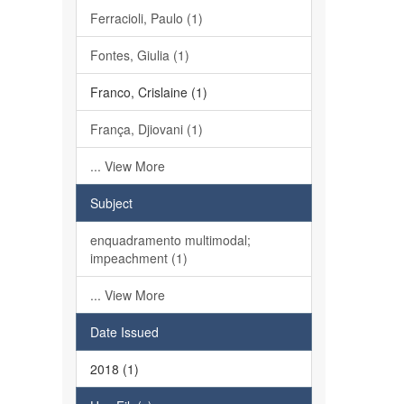
Ferracioli, Paulo (1)
Fontes, Giulia (1)
Franco, Crislaine (1)
França, Djiovani (1)
... View More
Subject
enquadramento multimodal;
impeachment (1)
... View More
Date Issued
2018 (1)