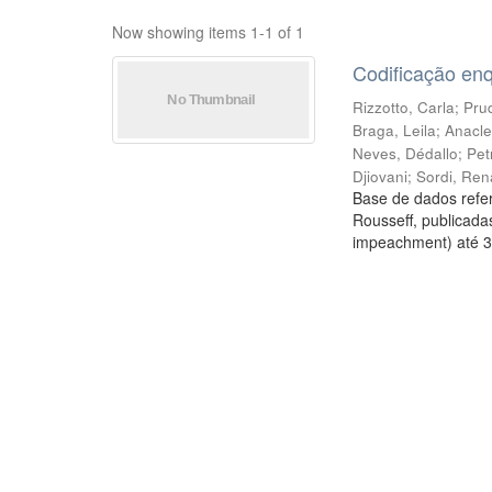
Now showing items 1-1 of 1
Codificação en
Rizzotto, Carla
;
Prud
Braga, Leila
;
Anacle
Neves, Dédallo
;
Pet
Djiovani
;
Sordi, Ren
Base de dados refer
Rousseff, publicada
impeachment) até 3