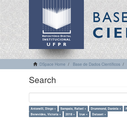
BAS
CIE
DSpace Home
Base de Dados Científicos
Search
Antonelli, Diego ×
Sampaio, Rafael ×
Drummond, Daniela ×
F
Benevides, Victoria ×
2018 ×
true ×
Dataset ×