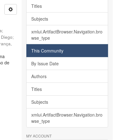
Titles
Subjects
ia
;
xmlui.ArtifactBrowser.Navigation.bro
, Diego
;
wse_type
rança,
This Community
lma
so de
By Issue Date
Authors
Titles
Subjects
xmlui.ArtifactBrowser.Navigation.bro
wse_type
MY ACCOUNT