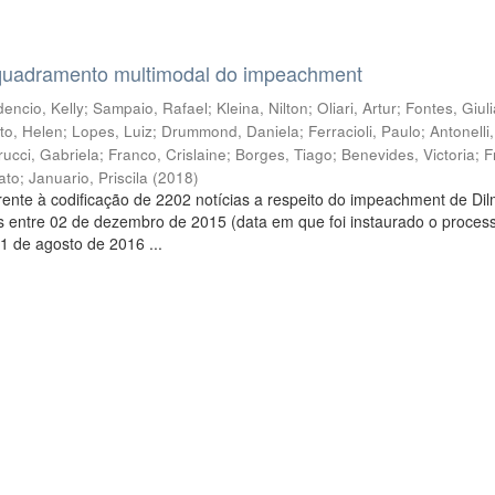
quadramento multimodal do impeachment
encio, Kelly
;
Sampaio, Rafael
;
Kleina, Nilton
;
Oliari, Artur
;
Fontes, Giul
to, Helen
;
Lopes, Luiz
;
Drummond, Daniela
;
Ferracioli, Paulo
;
Antonelli
rucci, Gabriela
;
Franco, Crislaine
;
Borges, Tiago
;
Benevides, Victoria
;
F
ato
;
Januario, Priscila
(
2018
)
ente à codificação de 2202 notícias a respeito do impeachment de Di
s entre 02 de dezembro de 2015 (data em que foi instaurado o proces
1 de agosto de 2016 ...