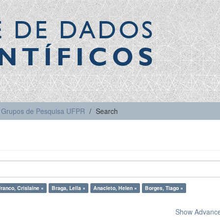
E DE DADOS
NTÍFICOS
Grupos de Pesquisa UFPR
Search
ranco, Crislaine ×
Braga, Leila ×
Anacleto, Helen ×
Borges, Tiago ×
Show Advanced