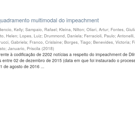
quadramento multimodal do impeachment
encio, Kelly
;
Sampaio, Rafael
;
Kleina, Nilton
;
Oliari, Artur
;
Fontes, Giul
to, Helen
;
Lopes, Luiz
;
Drummond, Daniela
;
Ferracioli, Paulo
;
Antonelli
rucci, Gabriela
;
Franco, Crislaine
;
Borges, Tiago
;
Benevides, Victoria
;
F
ato
;
Januario, Priscila
(
2018
)
ente à codificação de 2202 notícias a respeito do impeachment de Di
s entre 02 de dezembro de 2015 (data em que foi instaurado o proces
1 de agosto de 2016 ...