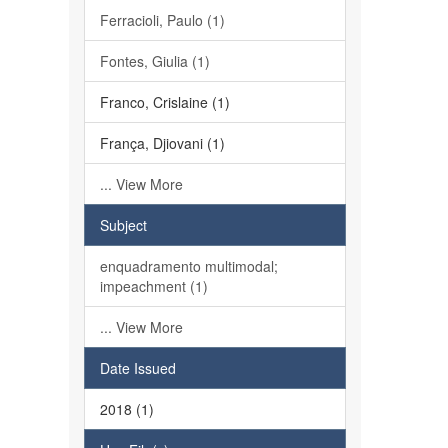
Ferracioli, Paulo (1)
Fontes, Giulia (1)
Franco, Crislaine (1)
França, Djiovani (1)
... View More
Subject
enquadramento multimodal;
impeachment (1)
... View More
Date Issued
2018 (1)