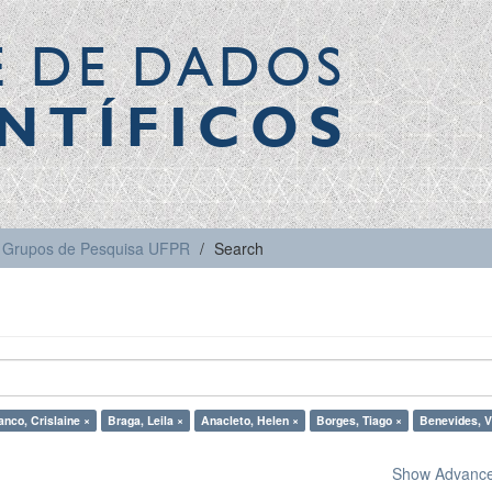
E DE DADOS
NTÍFICOS
Grupos de Pesquisa UFPR
Search
anco, Crislaine ×
Braga, Leila ×
Anacleto, Helen ×
Borges, Tiago ×
Benevides, V
Show Advanced