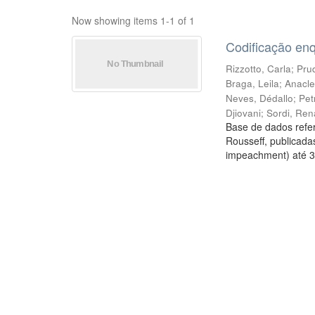
Now showing items 1-1 of 1
Codificação en
Rizzotto, Carla
;
Prud
Braga, Leila
;
Anacle
Neves, Dédallo
;
Pet
Djiovani
;
Sordi, Ren
Base de dados refer
Rousseff, publicada
impeachment) até 3