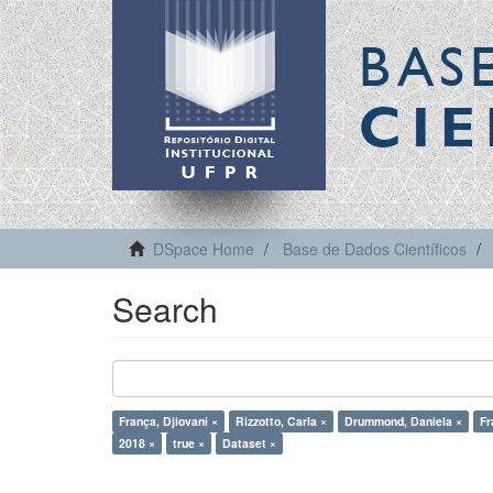
BAS
CIE
DSpace Home
Base de Dados Científicos
Search
França, Djiovani ×
Rizzotto, Carla ×
Drummond, Daniela ×
Fr
2018 ×
true ×
Dataset ×