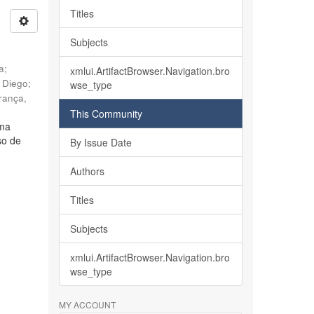
Titles
Subjects
ia
;
xmlui.ArtifactBrowser.Navigation.bro
, Diego
;
wse_type
rança,
This Community
lma
so de
By Issue Date
Authors
Titles
Subjects
xmlui.ArtifactBrowser.Navigation.bro
wse_type
MY ACCOUNT