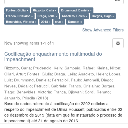
Fontes, Giulia ×
Rizzotto, Carla ×
Drummond, Daniela ×
Franco, Crislaine ×
Braga, Leila ×
Anacleto, Helen ×
Borges, Tiago ×
Benevides, Victoria ×
2018 ×
true ×
Dataset ×
Show Advanced Filters
Now showing items 1-1 of 1
Codificação enquadramento multimodal do
impeachment
Rizzotto, Carla
;
Prudencio, Kelly
;
Sampaio, Rafael
;
Kleina, Nilton
;
Oliari, Artur
;
Fontes, Giulia
;
Braga, Leila
;
Anacleto, Helen
;
Lopes,
Luiz
;
Drummond, Daniela
;
Ferracioli, Paulo
;
Antonelli, Diego
;
Neves, Dédallo
;
Petrucci, Gabriela
;
Franco, Crislaine
;
Borges,
Tiago
;
Benevides, Victoria
;
França, Djiovani
;
Sordi, Renato
;
Januario, Priscila
(
2018
)
Base de dados referente à codificação de 2202 notícias a
respeito do impeachment de Dilma Rousseff, publicadas entre 02
de dezembro de 2015 (data em que foi instaurado o processo de
impeachment) até 31 de agosto de 2016 ...