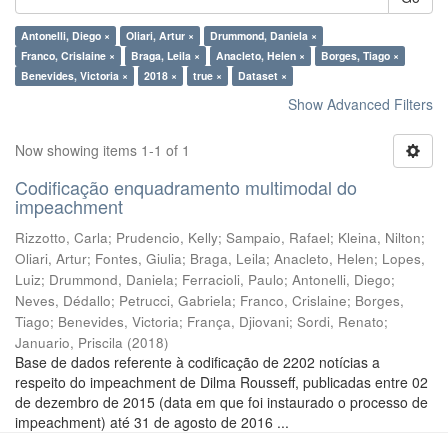
Antonelli, Diego ×
Oliari, Artur ×
Drummond, Daniela ×
Franco, Crislaine ×
Braga, Leila ×
Anacleto, Helen ×
Borges, Tiago ×
Benevides, Victoria ×
2018 ×
true ×
Dataset ×
Show Advanced Filters
Now showing items 1-1 of 1
Codificação enquadramento multimodal do
impeachment
Rizzotto, Carla
;
Prudencio, Kelly
;
Sampaio, Rafael
;
Kleina, Nilton
;
Oliari, Artur
;
Fontes, Giulia
;
Braga, Leila
;
Anacleto, Helen
;
Lopes,
Luiz
;
Drummond, Daniela
;
Ferracioli, Paulo
;
Antonelli, Diego
;
Neves, Dédallo
;
Petrucci, Gabriela
;
Franco, Crislaine
;
Borges,
Tiago
;
Benevides, Victoria
;
França, Djiovani
;
Sordi, Renato
;
Januario, Priscila
(
2018
)
Base de dados referente à codificação de 2202 notícias a
respeito do impeachment de Dilma Rousseff, publicadas entre 02
de dezembro de 2015 (data em que foi instaurado o processo de
impeachment) até 31 de agosto de 2016 ...