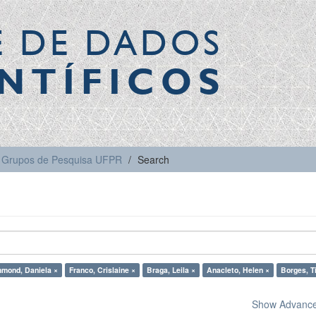
E DE DADOS
NTÍFICOS
Grupos de Pesquisa UFPR
Search
mond, Daniela ×
Franco, Crislaine ×
Braga, Leila ×
Anacleto, Helen ×
Borges, T
Show Advanced