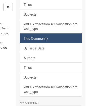
Titles
Subjects
ia
;
xmlui.ArtifactBrowser.Navigation.bro
, Diego
;
wse_type
rança,
This Community
lma
so de
By Issue Date
Authors
Titles
Subjects
xmlui.ArtifactBrowser.Navigation.bro
wse_type
MY ACCOUNT