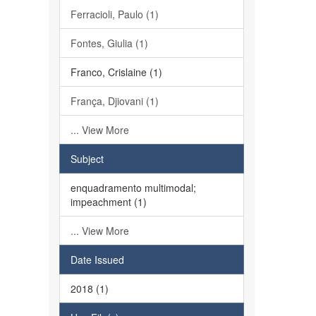
Ferracioli, Paulo (1)
Fontes, Giulia (1)
Franco, Crislaine (1)
França, Djiovani (1)
... View More
Subject
enquadramento multimodal;
impeachment (1)
... View More
Date Issued
2018 (1)