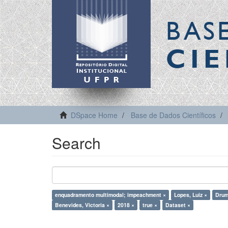
BAS
CIE
DSpace Home
Base de Dados Científicos
Search
enquadramento multimodal; impeachment ×
Lopes, Luiz ×
Drum
Benevides, Victoria ×
2018 ×
true ×
Dataset ×