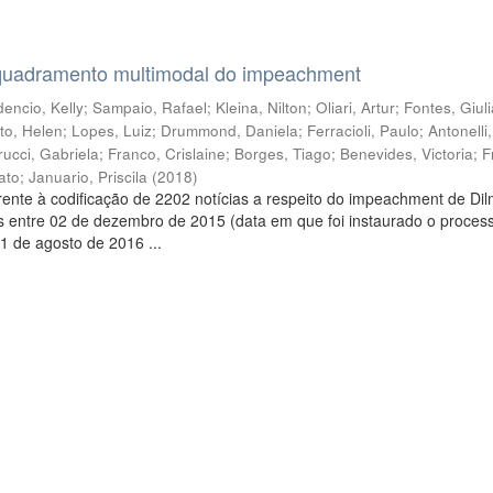
quadramento multimodal do impeachment
encio, Kelly
;
Sampaio, Rafael
;
Kleina, Nilton
;
Oliari, Artur
;
Fontes, Giul
to, Helen
;
Lopes, Luiz
;
Drummond, Daniela
;
Ferracioli, Paulo
;
Antonelli
rucci, Gabriela
;
Franco, Crislaine
;
Borges, Tiago
;
Benevides, Victoria
;
F
ato
;
Januario, Priscila
(
2018
)
ente à codificação de 2202 notícias a respeito do impeachment de Di
s entre 02 de dezembro de 2015 (data em que foi instaurado o proces
1 de agosto de 2016 ...