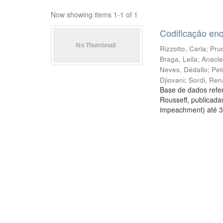
Now showing items 1-1 of 1
Codificação en
Rizzotto, Carla
;
Prud
Braga, Leila
;
Anacle
Neves, Dédallo
;
Pet
Djiovani
;
Sordi, Ren
Base de dados refer
Rousseff, publicada
impeachment) até 3