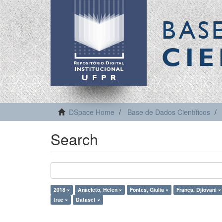
BAS
CIE
DSpace Home
Base de Dados Científicos
Search
2018 ×
Anacleto, Helen ×
Fontes, Giulia ×
França, Djiovani ×
true ×
Dataset ×