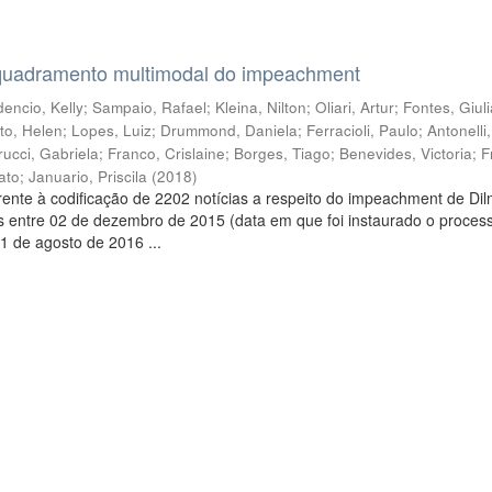
quadramento multimodal do impeachment
encio, Kelly
;
Sampaio, Rafael
;
Kleina, Nilton
;
Oliari, Artur
;
Fontes, Giul
to, Helen
;
Lopes, Luiz
;
Drummond, Daniela
;
Ferracioli, Paulo
;
Antonelli
rucci, Gabriela
;
Franco, Crislaine
;
Borges, Tiago
;
Benevides, Victoria
;
F
ato
;
Januario, Priscila
(
2018
)
ente à codificação de 2202 notícias a respeito do impeachment de Di
s entre 02 de dezembro de 2015 (data em que foi instaurado o proces
1 de agosto de 2016 ...