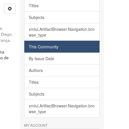
Titles
Subjects
ia
;
xmlui.ArtifactBrowser.Navigation.bro
, Diego
;
wse_type
rança,
This Community
lma
so de
By Issue Date
Authors
Titles
Subjects
xmlui.ArtifactBrowser.Navigation.bro
wse_type
MY ACCOUNT