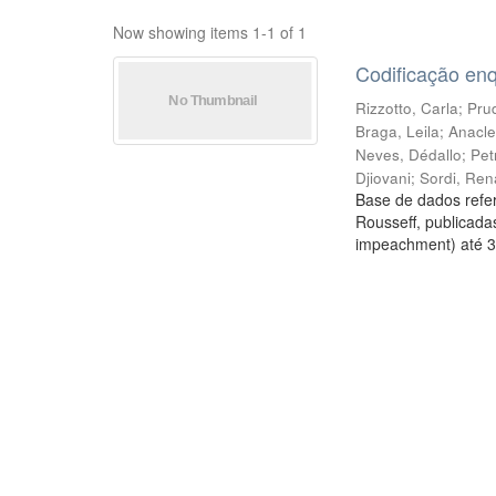
Now showing items 1-1 of 1
Codificação en
Rizzotto, Carla
;
Prud
Braga, Leila
;
Anacle
Neves, Dédallo
;
Pet
Djiovani
;
Sordi, Ren
Base de dados refer
Rousseff, publicada
impeachment) até 3