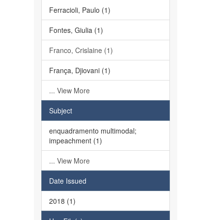
Ferracioli, Paulo (1)
Fontes, Giulia (1)
Franco, Crislaine (1)
França, Djiovani (1)
... View More
Subject
enquadramento multimodal;
impeachment (1)
... View More
Date Issued
2018 (1)