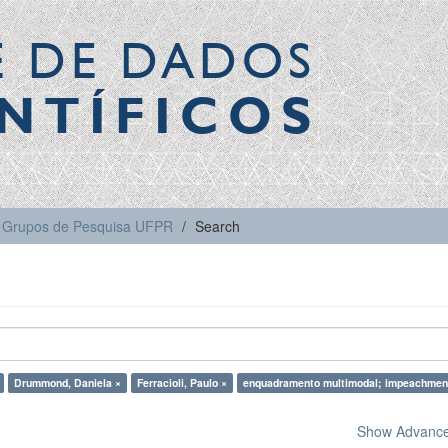
E DE DADOS
NTÍFICOS
Grupos de Pesquisa UFPR
Search
Drummond, Daniela ×
Ferracioli, Paulo ×
enquadramento multimodal; impeachmen
Show Advanced