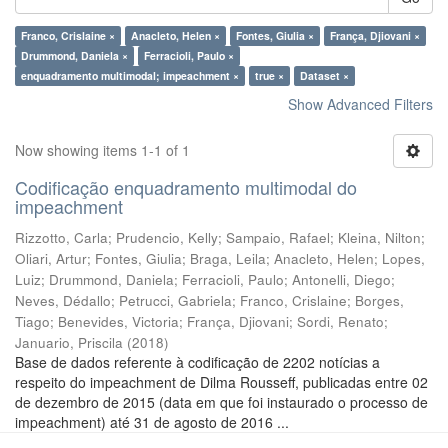
Franco, Crislaine ×
Anacleto, Helen ×
Fontes, Giulia ×
França, Djiovani ×
Drummond, Daniela ×
Ferracioli, Paulo ×
enquadramento multimodal; impeachment ×
true ×
Dataset ×
Show Advanced Filters
Now showing items 1-1 of 1
Codificação enquadramento multimodal do
impeachment
Rizzotto, Carla
;
Prudencio, Kelly
;
Sampaio, Rafael
;
Kleina, Nilton
;
Oliari, Artur
;
Fontes, Giulia
;
Braga, Leila
;
Anacleto, Helen
;
Lopes,
Luiz
;
Drummond, Daniela
;
Ferracioli, Paulo
;
Antonelli, Diego
;
Neves, Dédallo
;
Petrucci, Gabriela
;
Franco, Crislaine
;
Borges,
Tiago
;
Benevides, Victoria
;
França, Djiovani
;
Sordi, Renato
;
Januario, Priscila
(
2018
)
Base de dados referente à codificação de 2202 notícias a
respeito do impeachment de Dilma Rousseff, publicadas entre 02
de dezembro de 2015 (data em que foi instaurado o processo de
impeachment) até 31 de agosto de 2016 ...