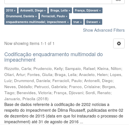
2018 ×
Antonelli, Diego ×
Braga, Leila ×
França, Djiovani ×
Drummond, Daniela ×
Ferracioli, Paulo ×
enquadramento multimodal; impeachment ×
true ×
Dataset ×
Show Advanced Filters
Now showing items 1-1 of 1
Codificação enquadramento multimodal do
impeachment
Rizzotto, Carla
;
Prudencio, Kelly
;
Sampaio, Rafael
;
Kleina, Nilton
;
Oliari, Artur
;
Fontes, Giulia
;
Braga, Leila
;
Anacleto, Helen
;
Lopes,
Luiz
;
Drummond, Daniela
;
Ferracioli, Paulo
;
Antonelli, Diego
;
Neves, Dédallo
;
Petrucci, Gabriela
;
Franco, Crislaine
;
Borges,
Tiago
;
Benevides, Victoria
;
França, Djiovani
;
Sordi, Renato
;
Januario, Priscila
(
2018
)
Base de dados referente à codificação de 2202 notícias a
respeito do impeachment de Dilma Rousseff, publicadas entre 02
de dezembro de 2015 (data em que foi instaurado o processo de
impeachment) até 31 de agosto de 2016 ...