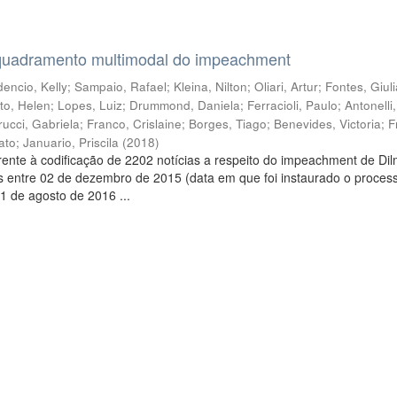
quadramento multimodal do impeachment
encio, Kelly
;
Sampaio, Rafael
;
Kleina, Nilton
;
Oliari, Artur
;
Fontes, Giul
to, Helen
;
Lopes, Luiz
;
Drummond, Daniela
;
Ferracioli, Paulo
;
Antonelli
rucci, Gabriela
;
Franco, Crislaine
;
Borges, Tiago
;
Benevides, Victoria
;
F
ato
;
Januario, Priscila
(
2018
)
ente à codificação de 2202 notícias a respeito do impeachment de Di
s entre 02 de dezembro de 2015 (data em que foi instaurado o proces
1 de agosto de 2016 ...