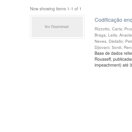
Now showing items 1-1 of 1
Codificação en
Rizzotto, Carla
;
Prud
Braga, Leila
;
Anacle
Neves, Dédallo
;
Pet
Djiovani
;
Sordi, Ren
Base de dados refer
Rousseff, publicada
impeachment) até 3