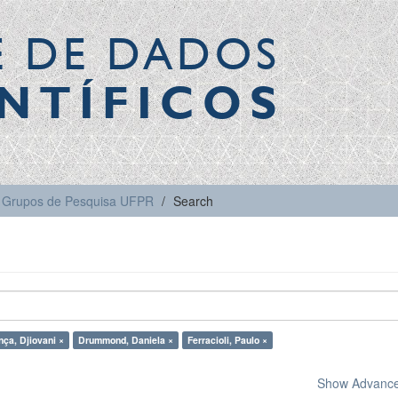
E DE DADOS
NTÍFICOS
Grupos de Pesquisa UFPR
Search
nça, Djiovani ×
Drummond, Daniela ×
Ferracioli, Paulo ×
Show Advanced