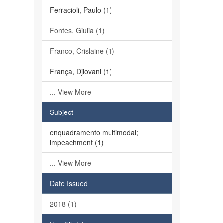
Ferracioli, Paulo (1)
Fontes, Giulia (1)
Franco, Crislaine (1)
França, Djiovani (1)
... View More
Subject
enquadramento multimodal;
impeachment (1)
... View More
Date Issued
2018 (1)