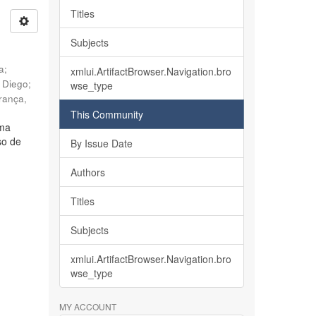
Titles
Subjects
ia
;
xmlui.ArtifactBrowser.Navigation.bro
, Diego
;
wse_type
rança,
This Community
lma
so de
By Issue Date
Authors
Titles
Subjects
xmlui.ArtifactBrowser.Navigation.bro
wse_type
MY ACCOUNT