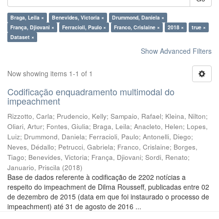
Braga, Leila ×
Benevides, Victoria ×
Drummond, Daniela ×
França, Djiovani ×
Ferracioli, Paulo ×
Franco, Crislaine ×
2018 ×
true ×
Dataset ×
Show Advanced Filters
Now showing items 1-1 of 1
Codificação enquadramento multimodal do
impeachment
Rizzotto, Carla
;
Prudencio, Kelly
;
Sampaio, Rafael
;
Kleina, Nilton
;
Oliari, Artur
;
Fontes, Giulia
;
Braga, Leila
;
Anacleto, Helen
;
Lopes,
Luiz
;
Drummond, Daniela
;
Ferracioli, Paulo
;
Antonelli, Diego
;
Neves, Dédallo
;
Petrucci, Gabriela
;
Franco, Crislaine
;
Borges,
Tiago
;
Benevides, Victoria
;
França, Djiovani
;
Sordi, Renato
;
Januario, Priscila
(
2018
)
Base de dados referente à codificação de 2202 notícias a
respeito do impeachment de Dilma Rousseff, publicadas entre 02
de dezembro de 2015 (data em que foi instaurado o processo de
impeachment) até 31 de agosto de 2016 ...