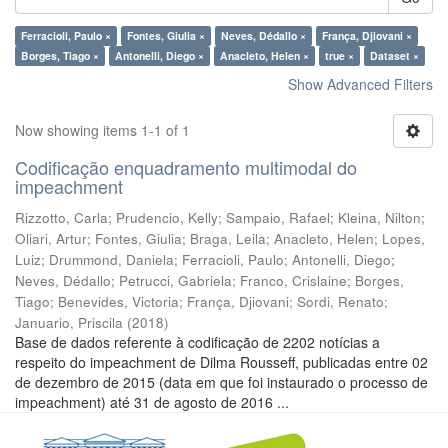
Ferracioli, Paulo ×
Fontes, Giulia ×
Neves, Dédallo ×
França, Djiovani ×
Borges, Tiago ×
Antonelli, Diego ×
Anacleto, Helen ×
true ×
Dataset ×
Show Advanced Filters
Now showing items 1-1 of 1
Codificação enquadramento multimodal do
impeachment
Rizzotto, Carla
;
Prudencio, Kelly
;
Sampaio, Rafael
;
Kleina, Nilton
;
Oliari, Artur
;
Fontes, Giulia
;
Braga, Leila
;
Anacleto, Helen
;
Lopes,
Luiz
;
Drummond, Daniela
;
Ferracioli, Paulo
;
Antonelli, Diego
;
Neves, Dédallo
;
Petrucci, Gabriela
;
Franco, Crislaine
;
Borges,
Tiago
;
Benevides, Victoria
;
França, Djiovani
;
Sordi, Renato
;
Januario, Priscila
(
2018
)
Base de dados referente à codificação de 2202 notícias a
respeito do impeachment de Dilma Rousseff, publicadas entre 02
de dezembro de 2015 (data em que foi instaurado o processo de
impeachment) até 31 de agosto de 2016 ...