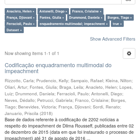
Anacleto, Helen ×
Antonelli, Diego ×
Franco, Crislaine ×
França, Djiovani ×
Fontes, Giulia ×
Drummond, Daniela ×
Borges, Tiago ×
Ferracioli, Paulo ×
enquadramento multimodal; impeachment ×
true ×
Dataset ×
Show Advanced Filters
Now showing items 1-1 of 1
Codificação enquadramento multimodal do
impeachment
Rizzotto, Carla
;
Prudencio, Kelly
;
Sampaio, Rafael
;
Kleina, Nilton
;
Oliari, Artur
;
Fontes, Giulia
;
Braga, Leila
;
Anacleto, Helen
;
Lopes,
Luiz
;
Drummond, Daniela
;
Ferracioli, Paulo
;
Antonelli, Diego
;
Neves, Dédallo
;
Petrucci, Gabriela
;
Franco, Crislaine
;
Borges,
Tiago
;
Benevides, Victoria
;
França, Djiovani
;
Sordi, Renato
;
Januario, Priscila
(
2018
)
Base de dados referente à codificação de 2202 notícias a
respeito do impeachment de Dilma Rousseff, publicadas entre 02
de dezembro de 2015 (data em que foi instaurado o processo de
impeachment) até 31 de agosto de 2016 ...