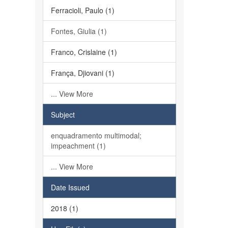
Ferracioli, Paulo (1)
Fontes, Giulia (1)
Franco, Crislaine (1)
França, Djiovani (1)
... View More
Subject
enquadramento multimodal;
impeachment (1)
... View More
Date Issued
2018 (1)