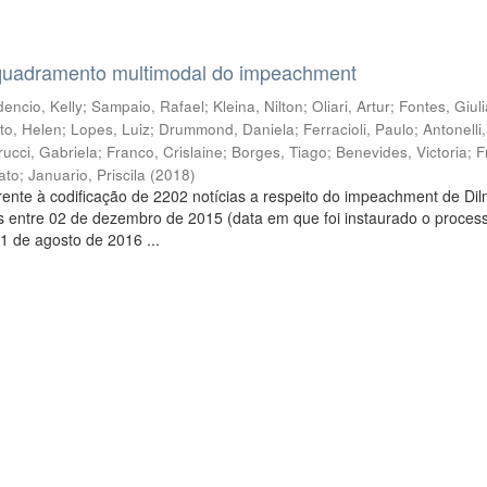
quadramento multimodal do impeachment
encio, Kelly
;
Sampaio, Rafael
;
Kleina, Nilton
;
Oliari, Artur
;
Fontes, Giul
to, Helen
;
Lopes, Luiz
;
Drummond, Daniela
;
Ferracioli, Paulo
;
Antonelli
rucci, Gabriela
;
Franco, Crislaine
;
Borges, Tiago
;
Benevides, Victoria
;
F
ato
;
Januario, Priscila
(
2018
)
ente à codificação de 2202 notícias a respeito do impeachment de Di
s entre 02 de dezembro de 2015 (data em que foi instaurado o proces
1 de agosto de 2016 ...