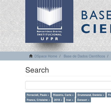
BAS
CIE
DSpace Home
Base de Dados Científicos
Search
Ferracioli, Paulo ×
Rizzotto, Carla ×
Drummond, Daniela ×
Fr
Franco, Crislaine ×
2018 ×
true ×
Dataset ×