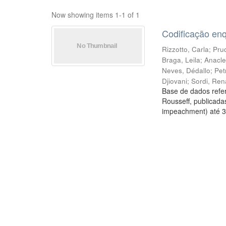
Now showing items 1-1 of 1
Codificação en
Rizzotto, Carla
;
Prud
Braga, Leila
;
Anacle
Neves, Dédallo
;
Pet
Djiovani
;
Sordi, Ren
Base de dados refer
Rousseff, publicada
impeachment) até 3