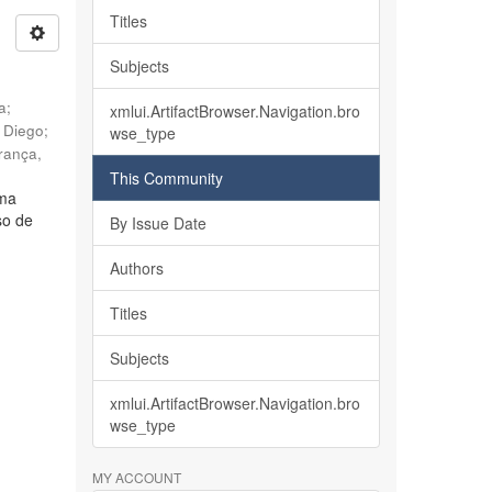
Titles
Subjects
ia
;
xmlui.ArtifactBrowser.Navigation.bro
, Diego
;
wse_type
rança,
This Community
lma
so de
By Issue Date
Authors
Titles
Subjects
xmlui.ArtifactBrowser.Navigation.bro
wse_type
MY ACCOUNT