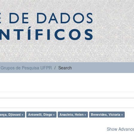
E DE DADOS
NTÍFICOS
Grupos de Pesquisa UFPR
Search
ança, Djiovani ×
Antonelli, Diego ×
Anacleto, Helen ×
Benevides, Victoria ×
Show Advanced