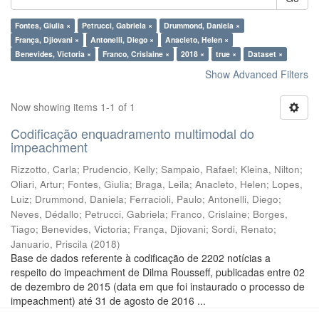
Fontes, Giulia ×
Petrucci, Gabriela ×
Drummond, Daniela ×
França, Djiovani ×
Antonelli, Diego ×
Anacleto, Helen ×
Benevides, Victoria ×
Franco, Crislaine ×
2018 ×
true ×
Dataset ×
Show Advanced Filters
Now showing items 1-1 of 1
Codificação enquadramento multimodal do
impeachment
Rizzotto, Carla
;
Prudencio, Kelly
;
Sampaio, Rafael
;
Kleina, Nilton
;
Oliari, Artur
;
Fontes, Giulia
;
Braga, Leila
;
Anacleto, Helen
;
Lopes,
Luiz
;
Drummond, Daniela
;
Ferracioli, Paulo
;
Antonelli, Diego
;
Neves, Dédallo
;
Petrucci, Gabriela
;
Franco, Crislaine
;
Borges,
Tiago
;
Benevides, Victoria
;
França, Djiovani
;
Sordi, Renato
;
Januario, Priscila
(
2018
)
Base de dados referente à codificação de 2202 notícias a
respeito do impeachment de Dilma Rousseff, publicadas entre 02
de dezembro de 2015 (data em que foi instaurado o processo de
impeachment) até 31 de agosto de 2016 ...