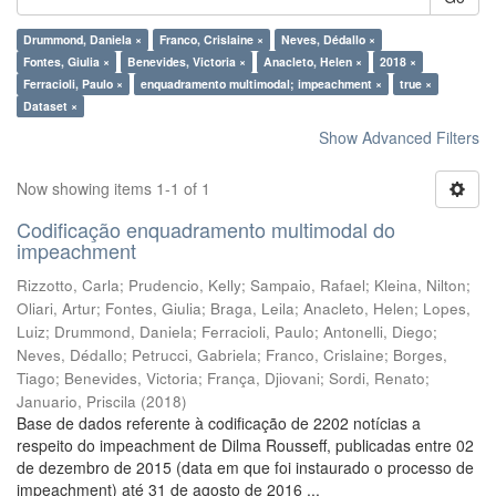
Drummond, Daniela ×
Franco, Crislaine ×
Neves, Dédallo ×
Fontes, Giulia ×
Benevides, Victoria ×
Anacleto, Helen ×
2018 ×
Ferracioli, Paulo ×
enquadramento multimodal; impeachment ×
true ×
Dataset ×
Show Advanced Filters
Now showing items 1-1 of 1
Codificação enquadramento multimodal do
impeachment
Rizzotto, Carla
;
Prudencio, Kelly
;
Sampaio, Rafael
;
Kleina, Nilton
;
Oliari, Artur
;
Fontes, Giulia
;
Braga, Leila
;
Anacleto, Helen
;
Lopes,
Luiz
;
Drummond, Daniela
;
Ferracioli, Paulo
;
Antonelli, Diego
;
Neves, Dédallo
;
Petrucci, Gabriela
;
Franco, Crislaine
;
Borges,
Tiago
;
Benevides, Victoria
;
França, Djiovani
;
Sordi, Renato
;
Januario, Priscila
(
2018
)
Base de dados referente à codificação de 2202 notícias a
respeito do impeachment de Dilma Rousseff, publicadas entre 02
de dezembro de 2015 (data em que foi instaurado o processo de
impeachment) até 31 de agosto de 2016 ...