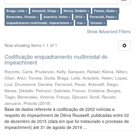
Braga, Leila ×
Antonelli, Diego ×
Neves, Dédallo ×
Fontes, Giulia ×
Benevides, Victoria ×
Anacleto, Helen ×
2018 ×
Ferracioli, Paulo ×
enquadramento multimodal; impeachment ×
true ×
Dataset ×
Show Advanced Filters
Now showing items 1-1 of 1
Codificação enquadramento multimodal do
impeachment
Rizzotto, Carla
;
Prudencio, Kelly
;
Sampaio, Rafael
;
Kleina, Nilton
;
Oliari, Artur
;
Fontes, Giulia
;
Braga, Leila
;
Anacleto, Helen
;
Lopes,
Luiz
;
Drummond, Daniela
;
Ferracioli, Paulo
;
Antonelli, Diego
;
Neves, Dédallo
;
Petrucci, Gabriela
;
Franco, Crislaine
;
Borges,
Tiago
;
Benevides, Victoria
;
França, Djiovani
;
Sordi, Renato
;
Januario, Priscila
(
2018
)
Base de dados referente à codificação de 2202 notícias a
respeito do impeachment de Dilma Rousseff, publicadas entre 02
de dezembro de 2015 (data em que foi instaurado o processo de
impeachment) até 31 de agosto de 2016 ...