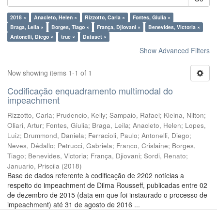
2018 ×
Anacleto, Helen ×
Rizzotto, Carla ×
Fontes, Giulia ×
Braga, Leila ×
Borges, Tiago ×
França, Djiovani ×
Benevides, Victoria ×
Antonelli, Diego ×
true ×
Dataset ×
Show Advanced Filters
Now showing items 1-1 of 1
Codificação enquadramento multimodal do
impeachment
Rizzotto, Carla
;
Prudencio, Kelly
;
Sampaio, Rafael
;
Kleina, Nilton
;
Oliari, Artur
;
Fontes, Giulia
;
Braga, Leila
;
Anacleto, Helen
;
Lopes,
Luiz
;
Drummond, Daniela
;
Ferracioli, Paulo
;
Antonelli, Diego
;
Neves, Dédallo
;
Petrucci, Gabriela
;
Franco, Crislaine
;
Borges,
Tiago
;
Benevides, Victoria
;
França, Djiovani
;
Sordi, Renato
;
Januario, Priscila
(
2018
)
Base de dados referente à codificação de 2202 notícias a
respeito do impeachment de Dilma Rousseff, publicadas entre 02
de dezembro de 2015 (data em que foi instaurado o processo de
impeachment) até 31 de agosto de 2016 ...