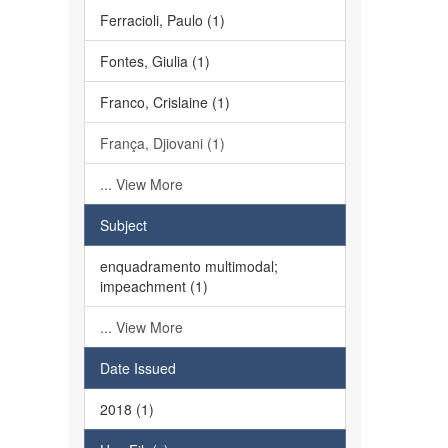
Ferracioli, Paulo (1)
Fontes, Giulia (1)
Franco, Crislaine (1)
França, Djiovani (1)
... View More
Subject
enquadramento multimodal;
impeachment (1)
... View More
Date Issued
2018 (1)