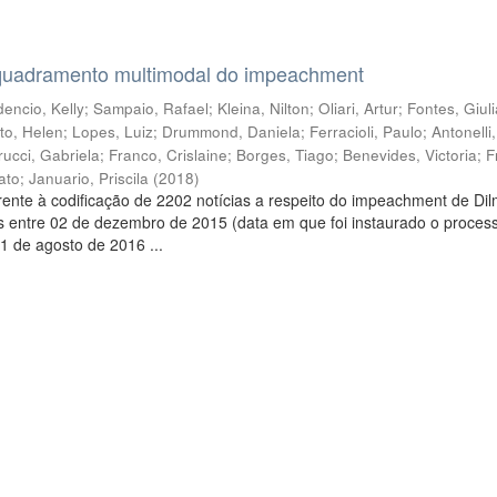
quadramento multimodal do impeachment
encio, Kelly
;
Sampaio, Rafael
;
Kleina, Nilton
;
Oliari, Artur
;
Fontes, Giul
to, Helen
;
Lopes, Luiz
;
Drummond, Daniela
;
Ferracioli, Paulo
;
Antonelli
rucci, Gabriela
;
Franco, Crislaine
;
Borges, Tiago
;
Benevides, Victoria
;
F
ato
;
Januario, Priscila
(
2018
)
ente à codificação de 2202 notícias a respeito do impeachment de Di
s entre 02 de dezembro de 2015 (data em que foi instaurado o proces
1 de agosto de 2016 ...