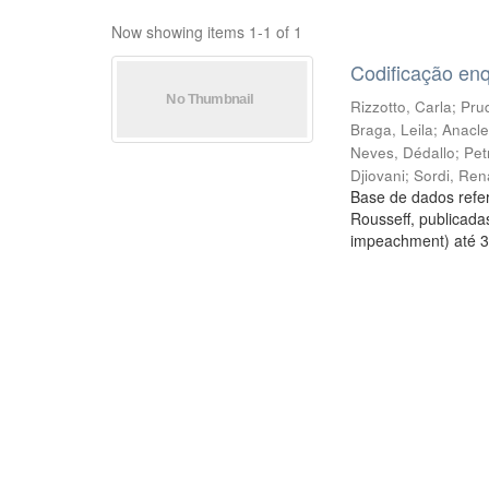
Now showing items 1-1 of 1
Codificação en
Rizzotto, Carla
;
Prud
Braga, Leila
;
Anacle
Neves, Dédallo
;
Pet
Djiovani
;
Sordi, Ren
Base de dados refer
Rousseff, publicada
impeachment) até 3