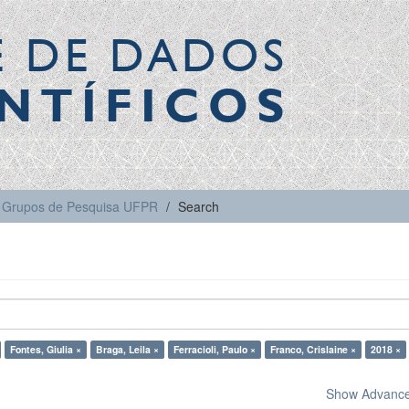
E DE DADOS
NTÍFICOS
Grupos de Pesquisa UFPR
Search
Fontes, Giulia ×
Braga, Leila ×
Ferracioli, Paulo ×
Franco, Crislaine ×
2018 ×
Show Advanced