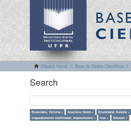
BAS
CIE
DSpace Home
Base de Dados Científicos
Search
Benevides, Victoria ×
Anacleto, Helen ×
Drummond, Daniela ×
enquadramento multimodal; impeachment ×
true ×
Dataset ×