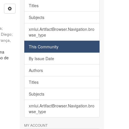
Titles
Subjects
ia
;
xmlui.ArtifactBrowser.Navigation.bro
, Diego
;
wse_type
rança,
This Community
lma
so de
By Issue Date
Authors
Titles
Subjects
xmlui.ArtifactBrowser.Navigation.bro
wse_type
MY ACCOUNT